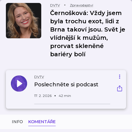
DVTV
Zpravodajství
Černošková: Vždy jsem
byla trochu exot, lidi z
Brna takoví jsou. Svět je
vlídnější k mužům,
prorvat skleněné
bariéry bolí
DVTV
Poslechněte si podcast
17. 2. 2026
42 min
INFO
KOMENTÁŘE