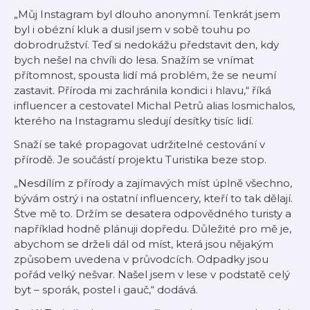
„Můj Instagram byl dlouho anonymní. Tenkrát jsem
byl i obézní kluk a dusil jsem v sobě touhu po
dobrodružství. Teď si nedokážu představit den, kdy
bych nešel na chvíli do lesa. Snažím se vnímat
přítomnost, spousta lidí má problém, že se neumí
zastavit. Příroda mi zachránila kondici i hlavu,“ říká
influencer a cestovatel Michal Petrů alias losmichalos,
kterého na Instagramu sledují desítky tisíc lidí.
Snaží se také propagovat udržitelné cestování v
přírodě. Je součástí projektu Turistika beze stop.
„Nesdílím z přírody a zajímavých míst úplně všechno,
bývám ostrý i na ostatní influencery, kteří to tak dělají.
Štve mě to. Držím se desatera odpovědného turisty a
například hodně plánuji dopředu. Důležité pro mě je,
abychom se drželi dál od míst, která jsou nějakým
způsobem uvedena v průvodcích. Odpadky jsou
pořád velký nešvar. Našel jsem v lese v podstatě celý
byt – sporák, postel i gauč,“ dodává.