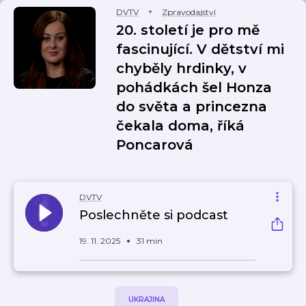
DVTV
Zpravodajství
20. století je pro mě
fascinující. V dětství mi
chyběly hrdinky, v
pohádkách šel Honza
do světa a princezna
čekala doma, říká
Poncarová
DVTV
Poslechněte si podcast
19. 11. 2025
31 min
UKRAJINA