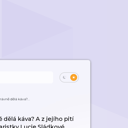
rávně dělá káva?...
 dělá káva? A z jejího pití
baristky Lucie Sládkové