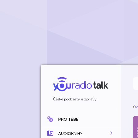
České podcasty a zprávy
Úv
PRO TEBE
AUDIOKNIHY