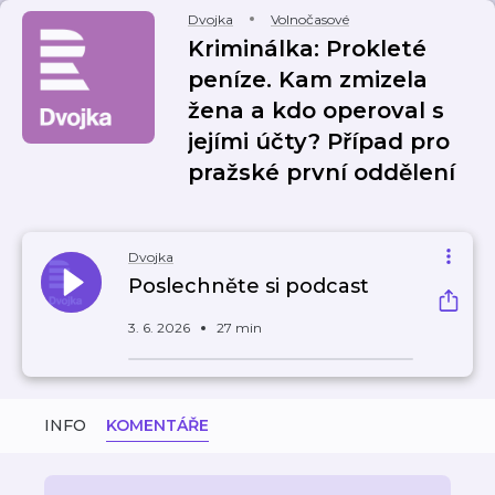
Dvojka
Volnočasové
Kriminálka: Prokleté
peníze. Kam zmizela
žena a kdo operoval s
jejími účty? Případ pro
pražské první oddělení
Dvojka
Poslechněte si podcast
3. 6. 2026
27 min
INFO
KOMENTÁŘE