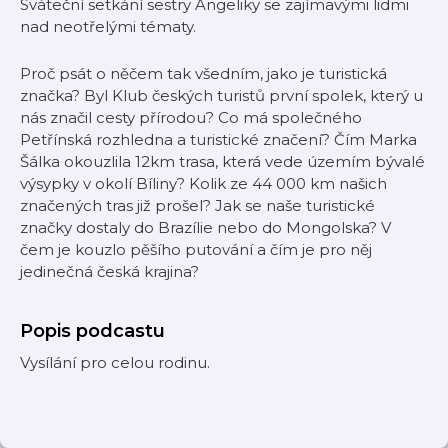
Sváteční setkání sestry Angeliky se zajímavými lidmi
nad neotřelými tématy.
Proč psát o něčem tak všedním, jako je turistická
značka? Byl Klub českých turistů první spolek, který u
nás značil cesty přírodou? Co má společného
Petřínská rozhledna a turistické značení? Čím Marka
Šálka okouzlila 12km trasa, která vede územím bývalé
výsypky v okolí Bíliny? Kolik ze 44 000 km našich
značených tras již prošel? Jak se naše turistické
značky dostaly do Brazílie nebo do Mongolska? V
čem je kouzlo pěšího putování a čím je pro něj
jedinečná česká krajina?
Popis podcastu
Vysílání pro celou rodinu.