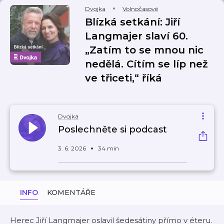
Dvojka
Volnočasové
Blízká setkání: Jiří
Langmajer slaví 60.
„Zatím to se mnou nic
nedělá. Cítím se líp než
ve třiceti,“ říká
Dvojka
Poslechněte si podcast
3. 6. 2026
34 min
INFO
KOMENTÁŘE
Herec Jiří Langmajer oslavil šedesátiny přímo v éteru.