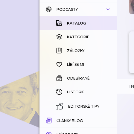
PODCASTY
KATALOG
KOUPENÉ
KATALOG
KATEGORIE
KATEGORIE
ZÁLOŽKY
ZÁLOŽKY
HISTORIE
LÍBÍ SE MI
ODEBÍRANÉ
I
HISTORIE
EDITORSKÉ TIPY
ČLÁNKY BLOG