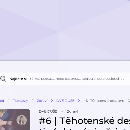
Najděte si:
od
Podcasty
Zdraví
DVĚ DUŠE
#6 | Těhotenské desatero - De
DVĚ DUŠE
Zdraví
#6 | Těhotenské de