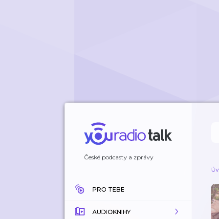
České podcasty a zprávy
Úv
PRO TEBE
AUDIOKNIHY