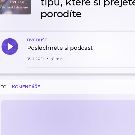
tipů, které si přeje
porodíte
DVĚ DUŠE
Poslechněte si podcast
18. 1. 2021
41 min
NFO
KOMENTÁŘE