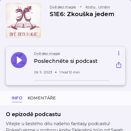
Dvě deci magie
Knihy
,
Umění
S1E6: Zkouška jedem
Dvě deci magie
Poslechněte si podcast
26. 9. 2023
1 hod 12 min
INFO
KOMENTÁŘE
O epizodě podcastu
Vítejte u šestého dílu našeho fantasy podcastu!
Pokračujeme v rozboru knihy Skleněný trůn od Sarah