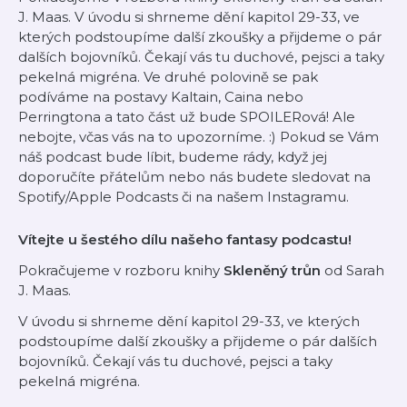
J. Maas. V úvodu si shrneme dění kapitol 29-33, ve
kterých podstoupíme další zkoušky a přijdeme o pár
dalších bojovníků. Čekají vás tu duchové, pejsci a taky
pekelná migréna. Ve druhé polovině se pak
podíváme na postavy Kaltain, Caina nebo
Perringtona a tato část už bude SPOILERová! Ale
nebojte, včas vás na to upozorníme. :) Pokud se Vám
náš podcast bude líbit, budeme rády, když jej
doporučíte přátelům nebo nás budete sledovat na
Spotify/Apple Podcasts či na našem ⁠Instagramu⁠.
Vítejte u šestého dílu našeho fantasy podcastu!
Pokračujeme v rozboru knihy
Skleněný trůn
od Sarah
J. Maas.
V úvodu si shrneme dění kapitol 29-33, ve kterých
podstoupíme další zkoušky a přijdeme o pár dalších
bojovníků. Čekají vás tu duchové, pejsci a taky
pekelná migréna.