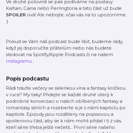
Ve druhé polovině se pak podíváme na postavy
Kaltain, Caina nebo Perringtona a tato část už bude
SPOILER
ová! Ale nebojte, včas vás na to upozorníme.
:)
Pokud se Vám náš podcast bude líbit, budeme rády,
když jej doporučíte přátelům nebo nás budete
sledovat na Spotify/Apple Podcasts či na našem
⁠Instagramu⁠
.
Popis podcastu
Rádi trávíte večery se sklenkou vína a fantasy knížkou
v ruce? My taky! Přidejte se každé druhé úterý k
podrobné konverzaci o našich oblíbených fantasy a
romantasy sériích a rozeberte si je s námi kapitolu po
kapitole. Epizody jsou rozděleny na popisovou a
spoilerovou část, aby se k nám mohli přidat i ti z vás,
kteří série třeba ještě nečetli... První série našeho