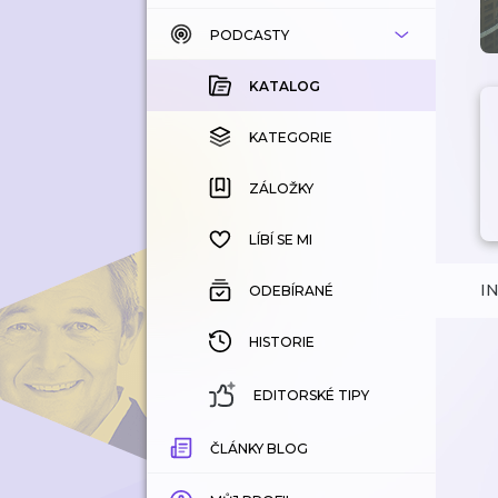
PODCASTY
KATALOG
KOUPENÉ
KATALOG
KATEGORIE
KATEGORIE
ZÁLOŽKY
ZÁLOŽKY
HISTORIE
LÍBÍ SE MI
I
ODEBÍRANÉ
HISTORIE
EDITORSKÉ TIPY
ČLÁNKY BLOG