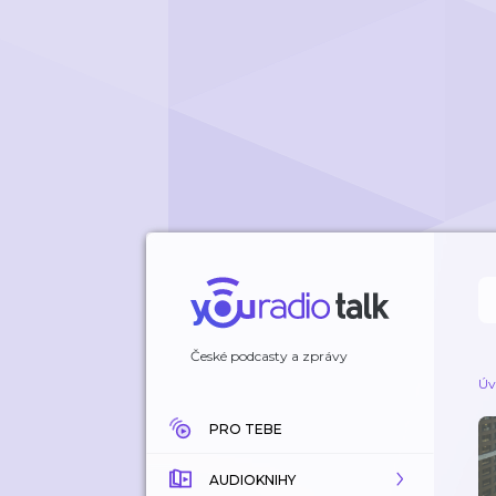
České podcasty a zprávy
Úv
PRO TEBE
AUDIOKNIHY