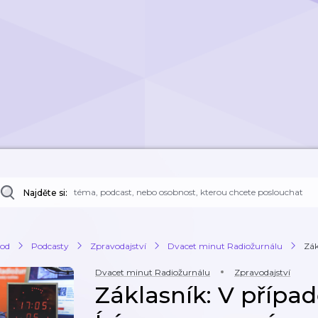
Najděte si:
od
Podcasty
Zpravodajství
Dvacet minut Radiožurnálu
Zák
Dvacet minut Radiožurnálu
Zpravodajství
Záklasník: V případ