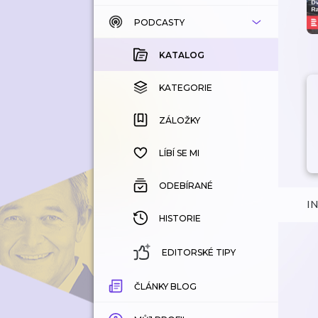
PODCASTY
KATALOG
KOUPENÉ
KATALOG
KATEGORIE
KATEGORIE
ZÁLOŽKY
ZÁLOŽKY
HISTORIE
LÍBÍ SE MI
ODEBÍRANÉ
I
HISTORIE
EDITORSKÉ TIPY
ČLÁNKY BLOG