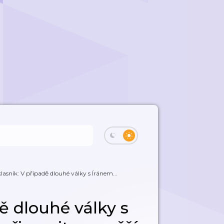
lasník: V případě dlouhé války s Íránem...
ě dlouhé války s