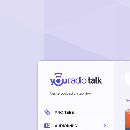
České podcasty a zprávy
Úv
PRO TEBE
AUDIOKNIHY