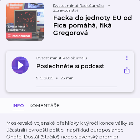
Dvacet minut Radiožurnálu
Zpravodajství
Facka do jednoty EU od
Fica pomáhá, říká
Gregorová
Dvacet minut Radiožurnálu
Poslechněte si podcast
9. 5. 2025
23 min
INFO
KOMENTÁŘE
Moskevské vojenské přehlídky k výročí konce války se
účastnili i evropští politici, například europoslanec
Ondřej Dostál (Stačilo!) nebo slovenský premiér