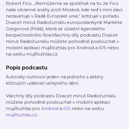
Robert Fico. „Nemůžeme se spoléhat na to, že Fico
naše obranné snahy proti Moskvě, kde teď s nimi slaví,
nezavetuje v Radě Evropské unie,“ kritizuje v pořadu
Dvacet minut Radiožurnálu europoslankyně Markéta
Gregorová (Piráti), která se účastní kyjevského
bezpečnostního fóra.Všechny díly podcastu Dvacet
minut Radiožurnálu můžete pohodlně poslouchat v
mobilní aplikaci mujRozhlas pro Android a iOS nebo
na webu mujRozhlas.cz.
Popis podcastu
Autorský rozhovor jeden na jednoho s aktéry
klíčových událostí veřejného dění.
Všechny díly podcastu Dvacet minut Radiožurnálu
můžete pohodlně poslouchat v mobilní aplikaci
mujRozhlas pro
Android
a
iOS
nebo na webu
mujRozhlas.cz
.