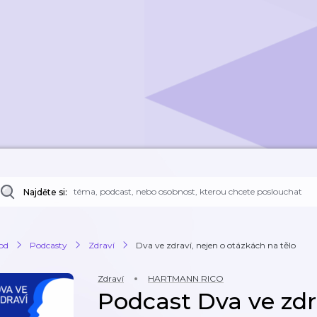
Najděte si:
od
Podcasty
Zdraví
Dva ve zdraví, nejen o otázkách na tělo
Zdraví
HARTMANN RICO
Podcast Dva ve zdr