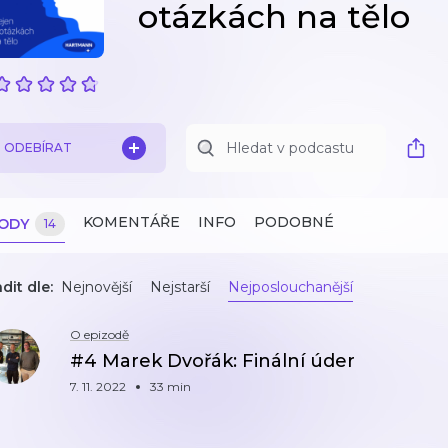
otázkách na tělo
ODEBÍRAT
KOMENTÁŘE
INFO
PODOBNÉ
ZODY
14
dit dle:
Nejnovější
Nejstarší
Nejposlouchanější
O epizodě
#4 Marek Dvořák: Finální úder
7. 11. 2022
33 min