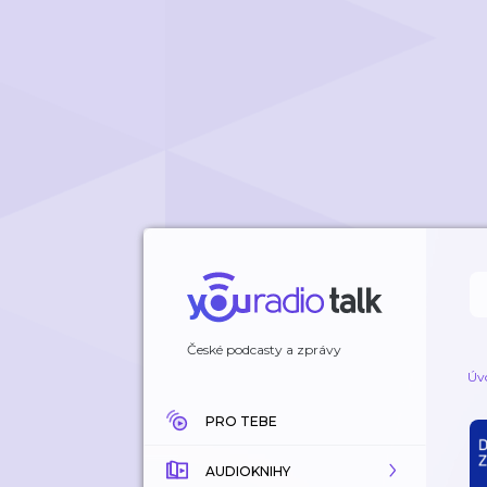
České podcasty a zprávy
Úv
PRO TEBE
AUDIOKNIHY