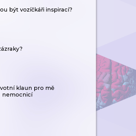
 být vozíčkáři inspirací?
zázraky?
votní klaun pro mě
u nemocnicí