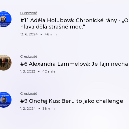
O epizodě
#11 Adéla Holubová: Chronické rány - „O
hlava dělá strašně moc.“
13. 6. 2024
46 min
O epizodě
#6 Alexandra Lammelová: Je fajn nechat
1. 3. 2023
40 min
O epizodě
#9 Ondřej Kus: Beru to jako challenge
1. 2. 2024
38 min