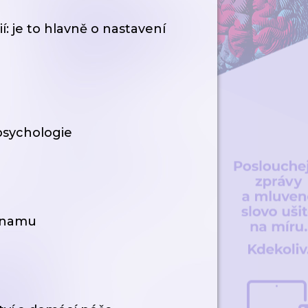
í: je to hlavně o nastavení
psychologie
ýznamu