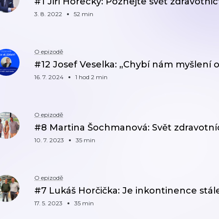
#1 Jiří Horecký: Poznejte svět zdravotni
3. 8. 2022
52 min
O epizodě
#12 Josef Veselka: „Chybí nám myšlení o
16. 7. 2024
1 hod 2 min
O epizodě
#8 Martina Šochmanová: Svět zdravotní
10. 7. 2023
35 min
O epizodě
#7 Lukáš Horčička: Je inkontinence stál
17. 5. 2023
35 min