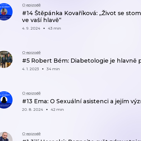
O epizodě
#14 Štěpánka Kovaříková: „Život se stomi
ve vaší hlavě“
4. 9. 2024
43 min
O epizodě
#5 Robert Bém: Diabetologie je hlavně 
4. 1. 2023
34 min
O epizodě
#13 Ema: O Sexuální asistenci a jejím v
20. 8. 2024
42 min
O epizodě