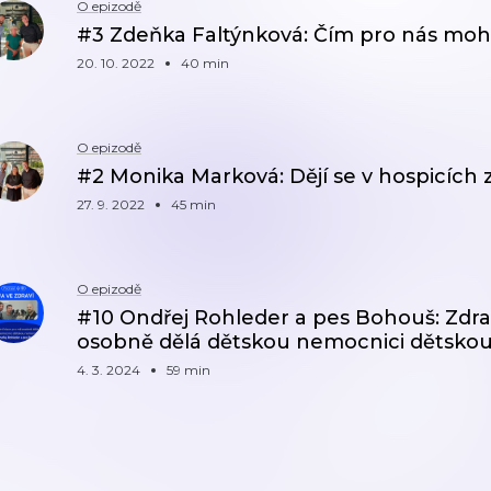
O epizodě
#3 Zdeňka Faltýnková: Čím pro nás mohou
20. 10. 2022
40 min
O epizodě
#2 Monika Marková: Dějí se v hospicích 
27. 9. 2022
45 min
O epizodě
#10 Ondřej Rohleder a pes Bohouš: Zdra
osobně dělá dětskou nemocnici dětsko
4. 3. 2024
59 min