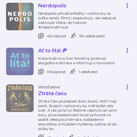
Nerdopolis
Nerdopolis přináší příběhy i rozhovory ze
světa nerdů, filmů i popkultury, ale nebojí se
zabrousit třeba i do historie.
#GeekAndProud
492 epizod
154 odběratelů
Ať to lítá! 🥏
Kuba Kudrna a Dan Konečný probírají
discgolfová témata a informují o novinkách.
106 epizod
1 odběratel
Volnočasové
Ztráta času
Ztráta času je podcast dvou kluků, kteří mají
pocit, že jejich rozhovory by měl slyšet celý
svět. A tak jsme tu! Řešíme všechno od ranní
kávy až po existenciální krize ve frontě na
poště, lifestylová témata, každodenní
absurditky a hluboké myšlenky (občas až do
půlky ko
…