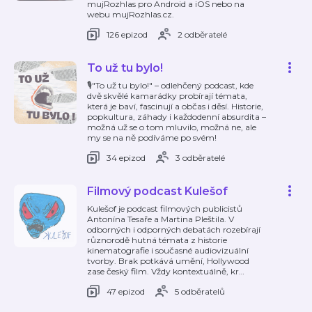
mujRozhlas pro Android a iOS nebo na
webu mujRozhlas.cz.
126 epizod
2 odběratelé
To už tu bylo!
🎙️"To už tu bylo!" – odlehčený podcast, kde
dvě skvělé kamarádky probírají témata,
která je baví, fascinují a občas i děsí. Historie,
popkultura, záhady i každodenní absurdita –
možná už se o tom mluvilo, možná ne, ale
my se na ně podíváme po svém!
34 epizod
3 odběratelé
Filmový podcast Kulešof
Kulešof je podcast filmových publicistů
Antonína Tesaře a Martina Pleštila. V
odborných i odporných debatách rozebírají
různorodě hutná témata z historie
kinematografie i současné audiovizuální
tvorby. Brak potkává umění, Hollywood
zase český film. Vždy kontextuálně, kr
…
47 epizod
5 odběratelů