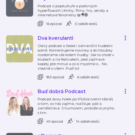
Podcast o popkultuře a podivných
hyperfixacích | Knihy, filmy, hry, seriály a
internetové fenomény 📖🎥🌐
16 epizod
0 odběratelů
Dva kverulanti
Ostrý podcast o české i zahraniční hudební
scéně. Komentujeme novinky a do hloubky
rozebíráme vše kolem hudby. Jak to chodí v
klubech a na festivalech, jaké zajímavé
kapely jste minuli a co si myslíme o... No,
vlastně o všem. Pusť to!
183 epizod
6 odběratelů
Buď dobrá Podcast
Podcast dvou holek po třicítce (velmi těsně)
o tom, co nás zajímá, rozčiluje, pálí a
zaměstnává. S humorem, protože co jinýho
s tim.
49 epizod
14 odběratelů