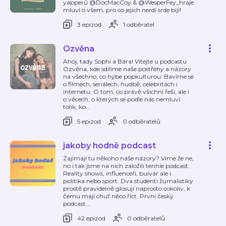
yapperů @DocMacCoy & @WesperFey_hraje
mluví o všem, pro co jejich nerdí srde bijí!
3 epizod
1 odběratel
Ozvěna
Ahoj, tady Sophi a Bára! Vítejte u podcastu
Ozvěna, kde sdílíme naše postřehy a názory
na všechno, co hýbe popkulturou. Bavíme se
o filmech, seriálech, hudbě, celebritách i
internetu. O tom, co právě všichni řeší, ale i
o věcech, o kterých se podle nás nemluví
tolik, ko
…
5 epizod
0 odběratelů
jakoby hodně podcast
Zajímají tu někoho náše názory? Víme že ne,
no i tak jsme na nich založili tenhle podcast.
Reality shows, influenceři, bulvár ale i
politika nebo sport. Dva studenti žurnalistiky
prostě pravidelně glosují naprosto cokoliv, k
čemu mají chuť něco říct. První český
podcast
…
42 epizod
0 odběratelů