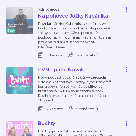
Volnočasové
Na pohovce Jožky Kubáníka
Povídání Jožky Kubáníka se zajímavými
hosty. Všechny díly podcastu Na pohovce
Jožky Kubáníka můžete pohodlně
poslouchat v mobilní aplikaci mujRozhlas
pro Android a iOS nebo na webu
mujRozhlas.cz.
121 epizod
6 odběratelů
CVNT pane Novák
Nový podcast dvou Davidů — předseda
církve a kazatel zvou hosty a jdou na dřeň
kontroverzních témat. Jak aplikovat
křesťanskou víru v současném světě?
Rozhovory o kulturních a teologických
otázkách.
26 epizod
5 odběratelů
Buchty
Buchty jsou sofistikovaně neseriózní
zábavný girl talk Ivany Veselkové a Zuzany