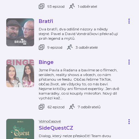
93 epizod
1 odběratel
Bratři
Dva bratři, dva odlišné názory a někdy
stejné. Pavel a David Vondráčkovi překračují
práh legend a mýtů.
9 epizod
3 odběratelé
Binge
Jsme Pavla a Radana a bavíme se o filmech,
seriálech, reality shows a věcech, co nám
přistanou ve feedu. Občas řešíme TikTok,
občas život, ale vždycky to, co nás baví.
Nejsme kritičky ani filmové expertky. Jen dvě
kamarádky, co si koupily mikrofon. Nový díl
vychází kaž
…
62 epizod
7 odběratelů
Volnočasové
SideQuestCZ
Dialog, který nelze přeskočit! Team dvou