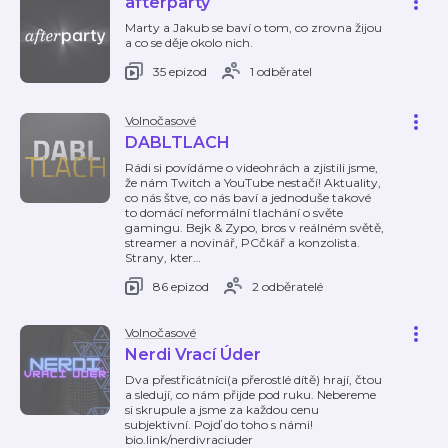
afterparty
Marty a Jakub se baví o tom, co zrovna žijou
a co se děje okolo nich.
35 epizod
1 odběratel
Volnočasové
DABLTLACH
Rádi si povídáme o videohrách a zjistili jsme,
že nám Twitch a YouTube nestačí! Aktuality,
co nás štve, co nás baví a jednoduše takové
to domácí neformální tlachání o světe
gamingu. Bejk & Zypo, bros v reálném světě,
streamer a novinář, PCčkář a konzolista.
Strany, kter
…
86 epizod
2 odběratelé
Volnočasové
Nerdi Vrací Úder
Dva přestřicátníci(a přerostlé dítě) hrají, čtou
a sledují, co nám přijde pod ruku. Nebereme
si skrupule a jsme za každou cenu
subjektivní. Pojď do toho s námi!
bio.link/nerdivraciuder