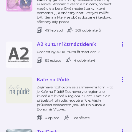
Fuksové. Podcast o všem a o ničem, co život
naděluje a bere. Dvě moderátorky, které
nemoderují, a občasný host, kterým může
být i žena a který se občas dostane i ke slovu.
Všechny díly podca
…
491 epizod
569 odběratelů
A2 kulturní čtrnáctideník
Podcast by A2 kulturní čtrnáctideník
85 epizod
4 odběratelé
Kafe na Půdě
Zajímavé rozhovory se zajímavými lidmi - to
je Kafe na Půdě! Rozhovory o regionu, o
životě a o životě v regionu Sudet. Také ale o
přátelství, přírodě, hudbě a jídle. Vašimi
průvodci podcastem jsou Jiří Holoubek a
Bohumír Vítovec.
4 epizod
1 odběratel
TwiCast