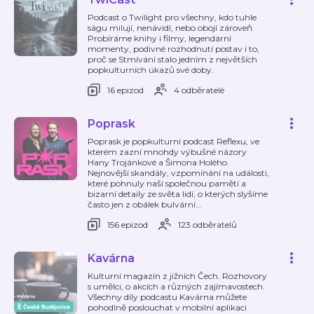
Podcast o Twilight pro všechny, kdo tuhle
ságu milují, nenávidí, nebo obojí zároveň.
Probíráme knihy i filmy, legendární
momenty, podivné rozhodnutí postav i to,
proč se Stmívání stalo jedním z největších
popkulturních úkazů své doby.
16 epizod
4 odběratelé
Poprask
Poprask je popkulturní podcast Reflexu, ve
kterém zazní mnohdy výbušné názory
Hany Trojánkové a Šimona Holého.
Nejnovější skandály, vzpomínání na události,
které pohnuly naší společnou pamětí a
bizarní detaily ze světa lidí, o kterých slyšíme
často jen z obálek bulvární
…
156 epizod
123 odběratelů
Kavárna
Kulturní magazín z jižních Čech. Rozhovory
s umělci, o akcích a různých zajímavostech.
Všechny díly podcastu Kavárna můžete
pohodlně poslouchat v mobilní aplikaci