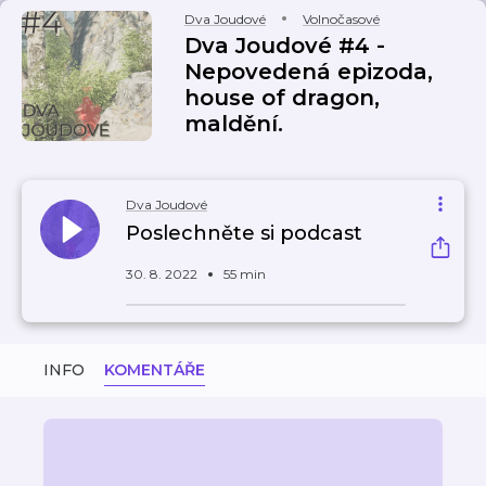
Dva Joudové
Volnočasové
Dva Joudové #4 -
Nepovedená epizoda,
house of dragon,
maldění.
Dva Joudové
Poslechněte si podcast
30. 8. 2022
55 min
INFO
KOMENTÁŘE