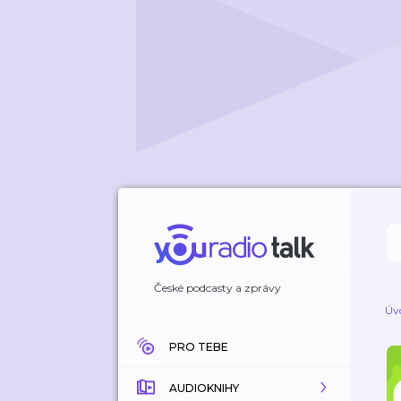
České podcasty a zprávy
Úv
PRO TEBE
AUDIOKNIHY