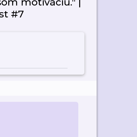
som motiváciu." |
t #7