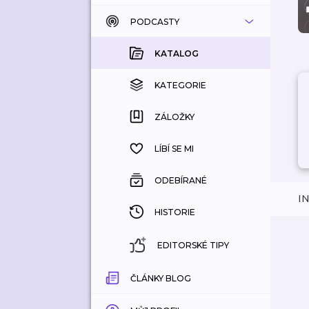
PODCASTY
KATALOG
KOUPENÉ
KATALOG
KATEGORIE
KATEGORIE
ZÁLOŽKY
ZÁLOŽKY
HISTORIE
LÍBÍ SE MI
ODEBÍRANÉ
I
HISTORIE
EDITORSKÉ TIPY
ČLÁNKY BLOG