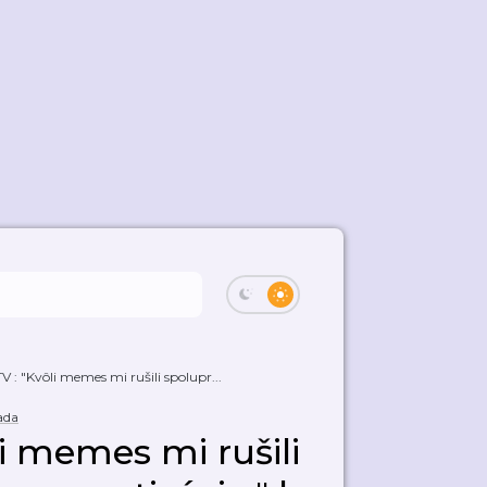
: "Kvôli memes mi rušili spolupr...
ada
 memes mi rušili