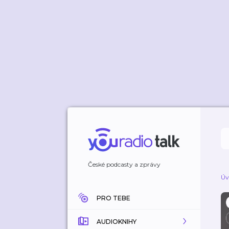
České podcasty a zprávy
Úv
PRO TEBE
AUDIOKNIHY