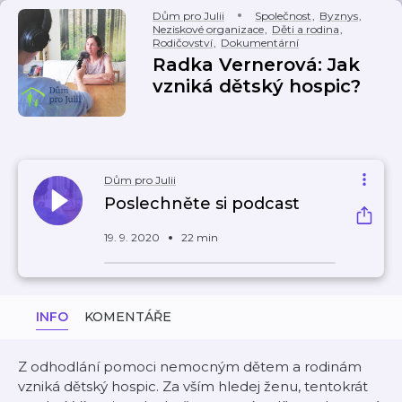
Dům pro Julii
Společnost
,
Byznys
,
Neziskové organizace
,
Děti a rodina
,
Rodičovství
,
Dokumentární
Radka Vernerová: Jak
vzniká dětský hospic?
Dům pro Julii
Poslechněte si podcast
19. 9. 2020
22 min
INFO
KOMENTÁŘE
Z odhodlání pomoci nemocným dětem a rodinám
vzniká dětský hospic. Za vším hledej ženu, tentokrát