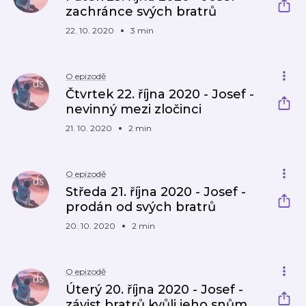
zachránce svých bratrů
22. 10. 2020
3 min
O epizodě
Čtvrtek 22. října 2020 - Josef -
nevinný mezi zločinci
21. 10. 2020
2 min
O epizodě
Středa 21. října 2020 - Josef -
prodán od svých bratrů
20. 10. 2020
2 min
O epizodě
Úterý 20. října 2020 - Josef -
závist bratrů kvůli jeho snům