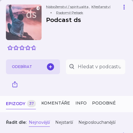
Náboženství / spiritualita
,
Křesťanství
Radomil Pelisek
Podcast ds
ODEBÍRAT
KOMENTÁŘE
INFO
PODOBNÉ
EPIZODY
37
Řadit dle:
Nejnovější
Nejstarší
Nejposlouchanější