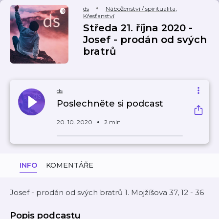
ds
Náboženství / spiritualita
,
Křesťanství
Středa 21. října 2020 -
Josef - prodán od svých
bratrů
ds
Poslechněte si podcast
20. 10. 2020
2 min
INFO
KOMENTÁŘE
Josef - prodán od svých bratrů 1. Mojžíšova 37, 12 - 36
Popis podcastu