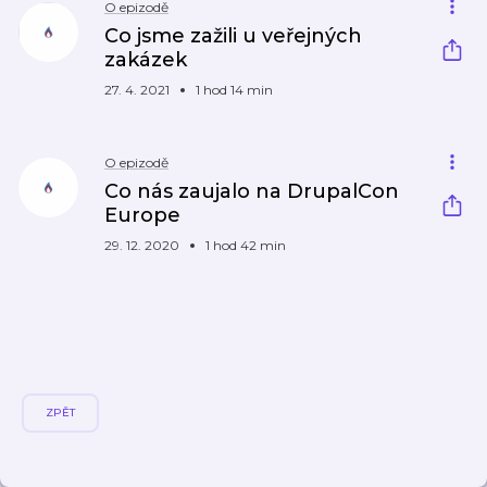
O epizodě
Co jsme zažili u veřejných
zakázek
27. 4. 2021
1 hod 14 min
O epizodě
Co nás zaujalo na DrupalCon
Europe
29. 12. 2020
1 hod 42 min
ZPĚT