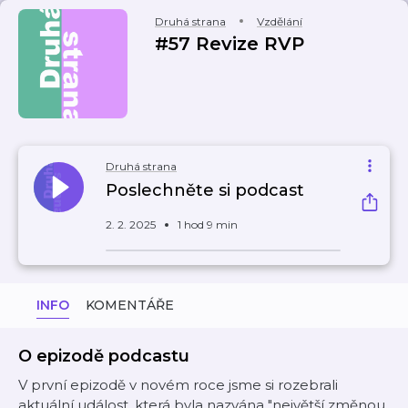
Druhá strana
Vzdělání
#57 Revize RVP
Druhá strana
Poslechněte si podcast
2. 2. 2025
1 hod 9 min
INFO
KOMENTÁŘE
O epizodě podcastu
V první epizodě v novém roce jsme si rozebrali
aktuální událost, která byla nazvána "největší změnou