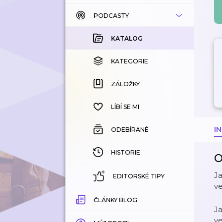
PODCASTY
KATALOG
KOUPENÉ
KATALOG
KATEGORIE
KATEGORIE
ZÁLOŽKY
ZÁLOŽKY
HISTORIE
LÍBÍ SE MI
I
ODEBÍRANÉ
HISTORIE
O
Ja
EDITORSKÉ TIPY
ve
ČLÁNKY BLOG
Ja
ve