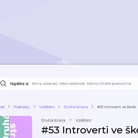
Najděte si:
od
Podcasty
Vzdělání
Druhá strana
#53 Introverti ve škole
Druhá strana
Vzdělání
#53 Introverti ve šk