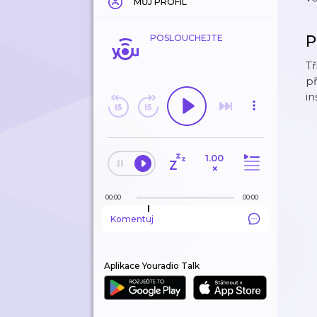
MŮJ PROFIL
P
POSLOUCHEJTE
Tř
př
i
1.00
×
00:00
00:00
Komentuj
Aplikace Youradio Talk