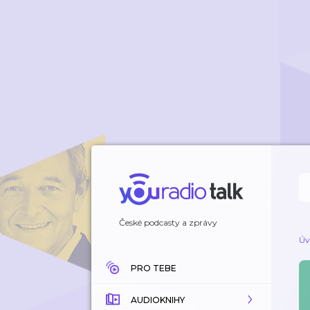
České podcasty a zprávy
Úv
PRO TEBE
AUDIOKNIHY