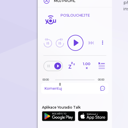
MŮJ PROFIL
př
i
POSLOUCHEJTE
1.00
×
00:00
00:00
Komentuj
Aplikace Youradio Talk