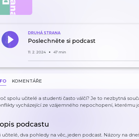
DRUHÁ STRANA
Poslechněte si podcast
11. 2. 2024
47 min
NFO
KOMENTÁŘE
oč spolu učitelé a studenti často válčí? Je to nezbytná souč
nflikty vycházející ze vzájemného nepochopení, kterému j
opis podcastu
i učitelé, dva pohledy na věc, jeden podcast. Názory na dneš