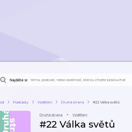
Najděte si:
od
Podcasty
Vzdělání
Druhá strana
#22 Válka světů
Druhá strana
Vzdělání
#22 Válka světů