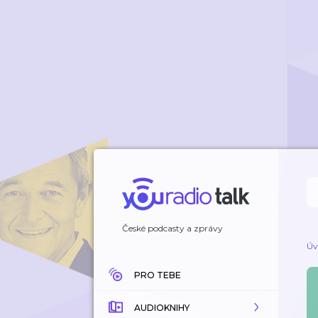
České podcasty a zprávy
Úv
PRO TEBE
AUDIOKNIHY