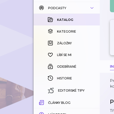
PODCASTY
KATALOG
KOUPENÉ
KATALOG
KATEGORIE
KATEGORIE
ZÁLOŽKY
ZÁLOŽKY
HISTORIE
LÍBÍ SE MI
I
ODEBÍRANÉ
HISTORIE
Pr
ko
EDITORSKÉ TIPY
P
ČLÁNKY BLOG
Tř