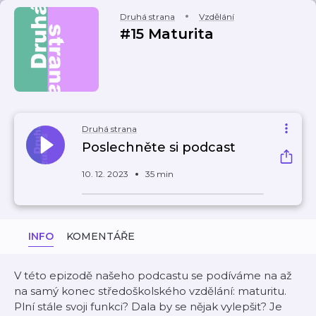
Druhá strana
Vzdělání
#15 Maturita
Druhá strana
Poslechněte si podcast
10. 12. 2023
35 min
INFO
KOMENTÁŘE
V této epizodě našeho podcastu se podíváme na až
na samý konec středoškolského vzdělání: maturitu.
Plní stále svoji funkci? Dala by se nějak vylepšit? Je