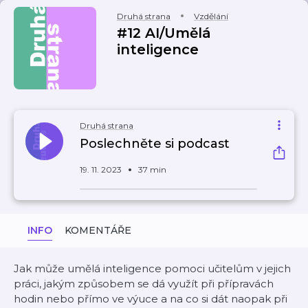
Druhá strana
Vzdělání
#12 AI/Umělá
inteligence
Druhá strana
Poslechněte si podcast
19. 11. 2023
37 min
INFO
KOMENTÁŘE
Jak může umělá inteligence pomoci učitelům v jejich
práci, jakým způsobem se dá využít při přípravách
hodin nebo přímo ve výuce a na co si dát naopak při