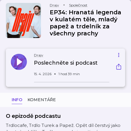
Drajv
Společnost
EP34: Hranatá legenda
v kulatém těle, mladý
papež a trdelník za
všechny prachy
Drajv
Poslechněte si podcast
15. 4. 2026
1 hod 39 min
INFO
KOMENTÁŘE
O epizodě podcastu
Trdlocafe, Trdlo Turek a Papež. Opět díl čerstvý jako