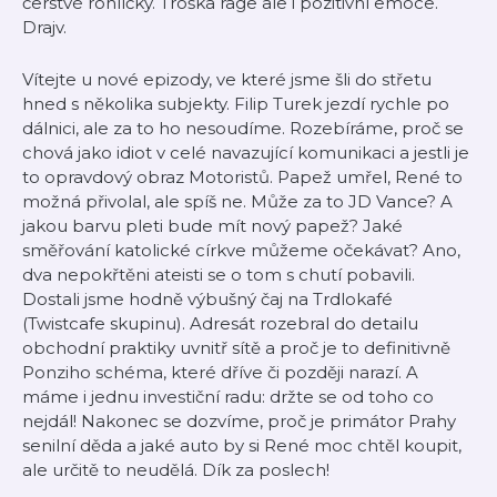
čerstvé rohlíčky. Troška rage ale i pozitivní emoce.
Drajv.
Vítejte u nové epizody, ve které jsme šli do střetu
hned s několika subjekty. Filip Turek jezdí rychle po
dálnici, ale za to ho nesoudíme. Rozebíráme, proč se
chová jako idiot v celé navazující komunikaci a jestli je
to opravdový obraz Motoristů. Papež umřel, René to
možná přivolal, ale spíš ne. Může za to JD Vance? A
jakou barvu pleti bude mít nový papež? Jaké
směřování katolické církve můžeme očekávat? Ano,
dva nepokřtěni ateisti se o tom s chutí pobavili.
Dostali jsme hodně výbušný čaj na Trdlokafé
(Twistcafe skupinu). Adresát rozebral do detailu
obchodní praktiky uvnitř sítě a proč je to definitivně
Ponziho schéma, které dříve či později narazí. A
máme i jednu investiční radu: držte se od toho co
nejdál! Nakonec se dozvíme, proč je primátor Prahy
senilní děda a jaké auto by si René moc chtěl koupit,
ale určitě to neudělá. Dík za poslech!