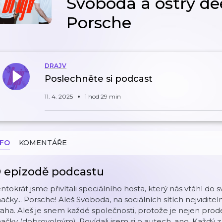
Svoboda a ostrý de
Porsche
DRAJV
Poslechněte si podcast
11. 4. 2025
1 hod 29 min
NFO
KOMENTÁŘE
 epizodě podcastu
ntokrát jsme přivítali speciálního hosta, který nás vtáhl do
ačky... Porsche! Aleš Svoboda, na sociálních sítích nejvidit
aha. Aleš je snem každé společnosti, protože je nejen pr
ačky (dobrovolným). Povídali jsem si o autech, ano. Každý z 