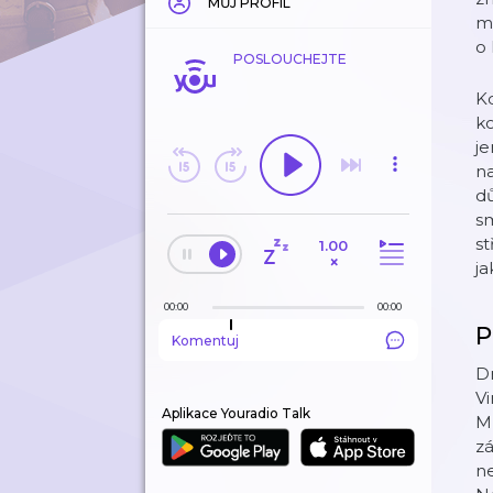
MŮJ PROFIL
mo
o 
POSLOUCHEJTE
Kd
k
je
na
dů
sm
st
1.00
×
ja
00:00
00:00
P
Komentuj
Dr
Vi
Aplikace Youradio Talk
Ml
zá
ne