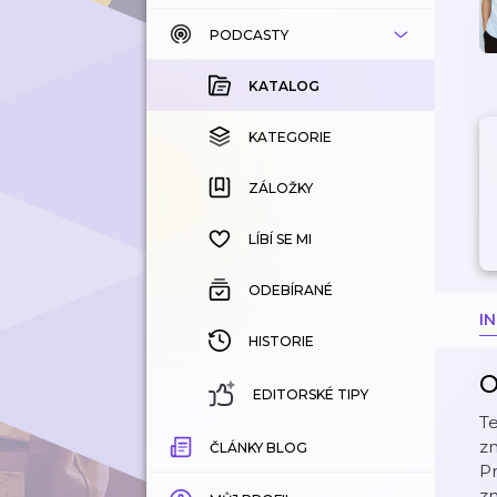
PODCASTY
KATALOG
KOUPENÉ
KATALOG
KATEGORIE
KATEGORIE
ZÁLOŽKY
ZÁLOŽKY
HISTORIE
LÍBÍ SE MI
ODEBÍRANÉ
I
HISTORIE
O
EDITORSKÉ TIPY
Te
zn
ČLÁNKY BLOG
Pr
zn