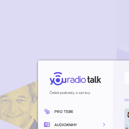
České podcasty a zprávy
Úv
PRO TEBE
AUDIOKNIHY