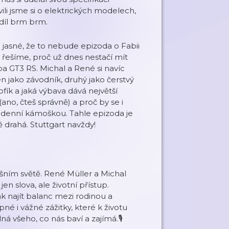
ili jsme si o elektrických modelech,
 díl brm brm.
 jasné, že to nebude epizoda o Fabii
řešíme, proč už dnes nestačí mít
eba GT3 RS. Michal a René si navíc
 jako závodník, druhý jako čerstvý
fík a jaká výbava dává největší
(ano, čteš správně) a proč by se i
dodenní kámoškou. Tahle epizoda je
 drahá. Stuttgart navždy!
ešním světě. René Müller a Michal
en slova, ale životní přístup.
k najít balanc mezi rodinou a
é i vážné zážitky, které k životu
á všeho, co nás baví a zajímá.🎙️