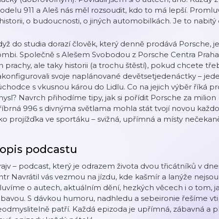
delu 911 a Aleš nás měl rozsoudit, kdo to má lepší. Promluv
historii, o budoucnosti, o jiných automobilkách. Je to nabitý
yž do studia dorazí člověk, který denně prodává Porsche, je
ombi. Společně s Alešem Svobodou z Porsche Centra Praha 
n prachy, ale taky historii (a trochu štěstí), pokud chcete tř
konfigurovali svoje naplánované devětsetjedenáctky – jeden
chodce s vkusnou károu do Lidlu. Co na jejich výběr říká pro
ysl? Navrch přihodíme tipy, jak si pořídit Porsche za milion 
říbrná 996 s divnýma světlama mohla stát tvojí novou kaž
ko projížďka ve sportáku – svižná, upřímná a místy nečekaně
opis podcastu
ajv – podcast, který je odrazem života dvou třicátníků v dn
ntr Navrátil vás vezmou na jízdu, kde kašmír a lanýže nejsou j
uvíme o autech, aktuálním dění, hezkých věcech i o tom, ja
bavou. S dávkou humoru, nadhledu a sebeironie řešíme vtipn
odmyslitelně patří. Každá epizoda je upřímná, zábavná a pln