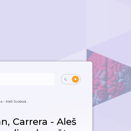
 - Aleš Svobod...
, Carrera - Aleš