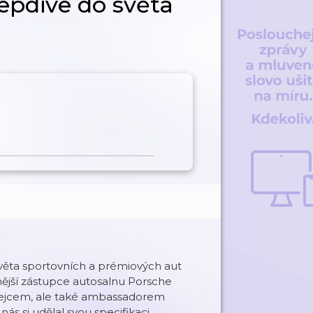
epdive do světa
 světa sportovních a prémiových aut
elnější zástupce autosalnu Porsche
odejcem, ale také ambassadorem
nás si udělal svou specifikaci