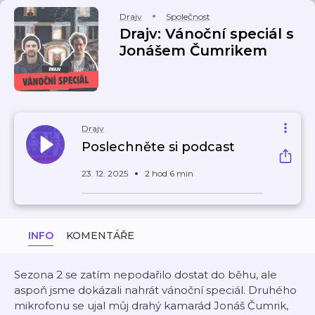
Drajv
Společnost
Drajv: Vánoční speciál s
Jonášem Čumrikem
Drajv
Poslechněte si podcast
23. 12. 2025
2 hod 6 min
INFO
KOMENTÁŘE
Sezona 2 se zatím nepodařilo dostat do běhu, ale
aspoň jsme dokázali nahrát vánoční speciál. Druhého
mikrofonu se ujal můj drahý kamarád Jonáš Čumrik,