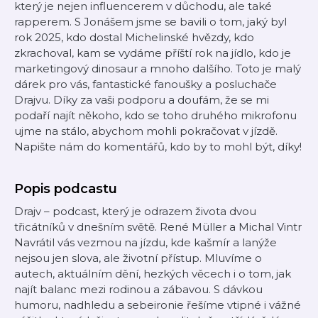
který je nejen influencerem v důchodu, ale také
rapperem. S Jonášem jsme se bavili o tom, jaký byl
rok 2025, kdo dostal Michelinské hvězdy, kdo
zkrachoval, kam se vydáme příští rok na jídlo, kdo je
marketingový dinosaur a mnoho dalšího. Toto je malý
dárek pro vás, fantastické fanoušky a posluchače
Drajvu. Díky za vaši podporu a doufám, že se mi
podaří najít někoho, kdo se toho druhého mikrofonu
ujme na stálo, abychom mohli pokračovat v jízdě.
Napište nám do komentářů, kdo by to mohl být, díky!
Popis podcastu
Drajv – podcast, který je odrazem života dvou
třicátníků v dnešním světě. René Müller a Michal Vintr
Navrátil vás vezmou na jízdu, kde kašmír a lanýže
nejsou jen slova, ale životní přístup. Mluvíme o
autech, aktuálním dění, hezkých věcech i o tom, jak
najít balanc mezi rodinou a zábavou. S dávkou
humoru, nadhledu a sebeironie řešíme vtipné i vážné