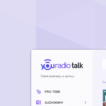
České podcasty a zprávy
Úv
PRO TEBE
AUDIOKNIHY