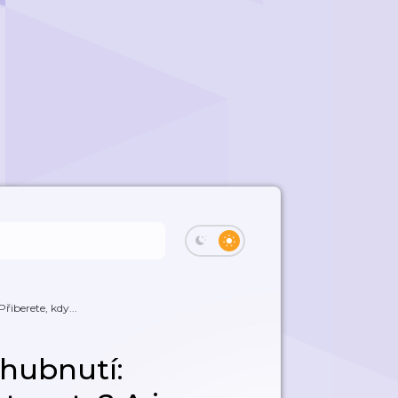
řiberete, kdy...
 hubnutí: