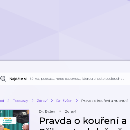
Najděte si:
od
Podcasty
Zdraví
Dr. Evžen
Pravda o kouření a hubnutí: P
Dr. Evžen
Zdraví
Pravda o kouření a