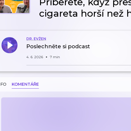
Přiberete, když pře
cigareta horší než 
DR. EVŽEN
Poslechněte si podcast
4. 6. 2026
7 min
NFO
KOMENTÁŘE