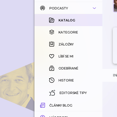
PODCASTY
KATALOG
KOUPENÉ
KATALOG
KATEGORIE
KATEGORIE
ZÁLOŽKY
ZÁLOŽKY
HISTORIE
LÍBÍ SE MI
ODEBÍRANÉ
I
HISTORIE
EDITORSKÉ TIPY
ČLÁNKY BLOG