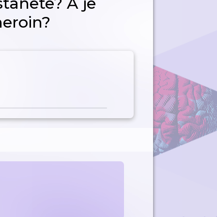
stanete? A je
heroin?