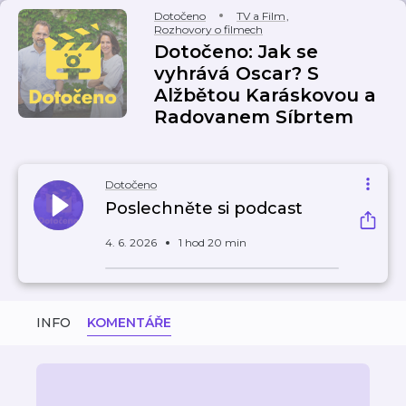
Dotočeno
TV a Film
,
Rozhovory o filmech
Dotočeno: Jak se
vyhrává Oscar? S
Alžbětou Karáskovou a
Radovanem Síbrtem
Dotočeno
Poslechněte si podcast
4. 6. 2026
1 hod 20 min
INFO
KOMENTÁŘE