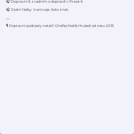
🎧 Dopravní 6: s radním o dopravě v Praze 6.
🎧 Jízdní řádky: tramvaje, šoto a tak.
__
🎙️ Dopravní podcasty natáčí Ondřej Matěj Hrubeš od roku 2015.