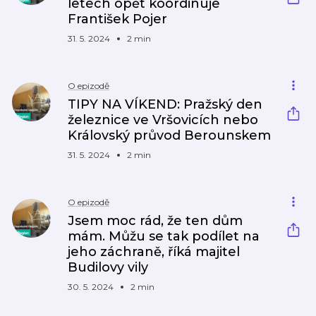
letech opět koordinuje
František Pojer
31. 5. 2024
2 min
O epizodě
TIPY NA VÍKEND: Pražský den
železnice ve Vršovicích nebo
Královský průvod Berounskem
31. 5. 2024
2 min
O epizodě
Jsem moc rád, že ten dům
mám. Můžu se tak podílet na
jeho záchraně, říká majitel
Budilovy vily
30. 5. 2024
2 min