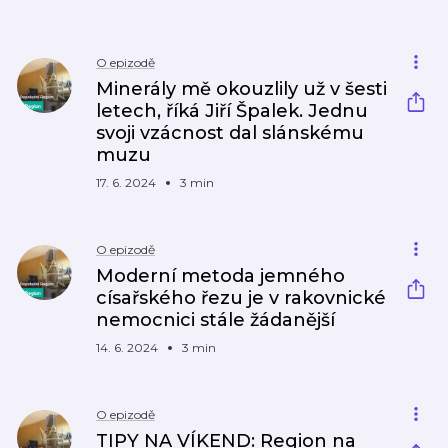
O epizodě
Minerály mě okouzlily už v šesti
letech, říká Jiří Špalek. Jednu
svoji vzácnost dal slánskému
muzu
17. 6. 2024
3 min
O epizodě
Moderní metoda jemného
císařského řezu je v rakovnické
nemocnici stále žádanější
14. 6. 2024
3 min
O epizodě
TIPY NA VÍKEND: Region na