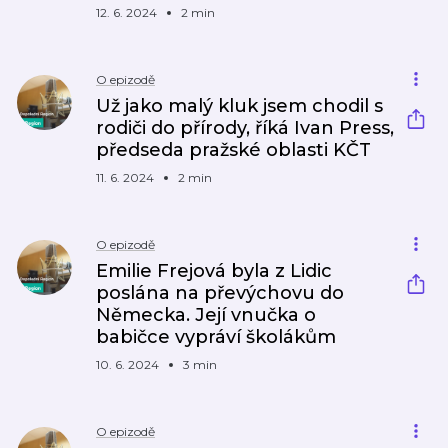
12. 6. 2024
2 min
O epizodě
Už jako malý kluk jsem chodil s
rodiči do přírody, říká Ivan Press,
předseda pražské oblasti KČT
11. 6. 2024
2 min
O epizodě
Emilie Frejová byla z Lidic
poslána na převýchovu do
Německa. Její vnučka o
babičce vypráví školákům
10. 6. 2024
3 min
O epizodě