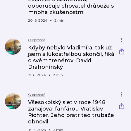
doporučuje chovatel drůbeže s
mnoha zkušenostmi
20. 6. 2024
2 min
O epizodě
Kdyby nebylo Vladimíra, tak už
jsem s lukostřelbou skončil, říká
o svém trenérovi David
Drahonínský
19. 6. 2024
2 min
O epizodě
Všesokolský slet v roce 1948
zahajoval fanfárou Vratislav
Richter. Jeho bratr teď trubače
obnovil
18. 6. 2024
3 min