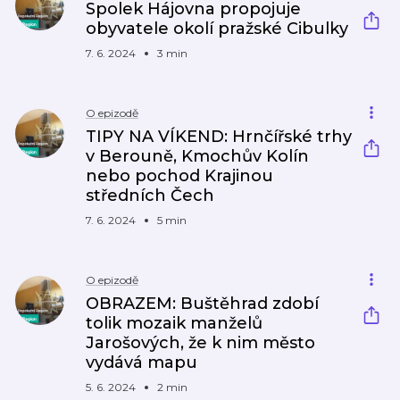
Spolek Hájovna propojuje
obyvatele okolí pražské Cibulky
7. 6. 2024
3 min
O epizodě
TIPY NA VÍKEND: Hrnčířské trhy
v Berouně, Kmochův Kolín
nebo pochod Krajinou
středních Čech
7. 6. 2024
5 min
O epizodě
OBRAZEM: Buštěhrad zdobí
tolik mozaik manželů
Jarošových, že k nim město
vydává mapu
5. 6. 2024
2 min