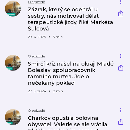
O epizodě
Zázrak, který se odehrál u
sestry, nás motivoval dělat
terapeutické jízdy, říká Markéta
Šulcová
29. 6. 2025
3 min
O epizodě
Smírčí kříž našel na okraji Mladé
Boleslavi spolupracovník
tamního muzea. Jde o
nečekaný poklad
27. 6. 2024
2 min
O epizodě
Charkov opustila polovina
obyvatel, Valerie se ale vrátila.