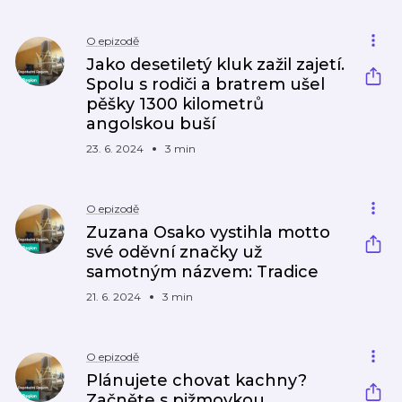
O epizodě
Jako desetiletý kluk zažil zajetí.
Spolu s rodiči a bratrem ušel
pěšky 1300 kilometrů
angolskou buší
23. 6. 2024
3 min
O epizodě
Zuzana Osako vystihla motto
své oděvní značky už
samotným názvem: Tradice
21. 6. 2024
3 min
O epizodě
Plánujete chovat kachny?
Začněte s pižmovkou,