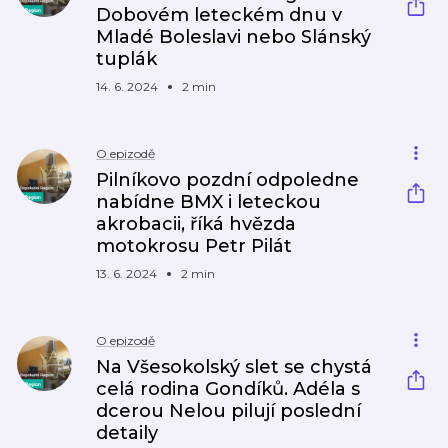
Dobovém leteckém dnu v
Mladé Boleslavi nebo Slánský
tuplák
14. 6. 2024
2 min
O epizodě
Pilníkovo pozdní odpoledne
nabídne BMX i leteckou
akrobacii, říká hvězda
motokrosu Petr Pilát
13. 6. 2024
2 min
O epizodě
Na Všesokolský slet se chystá
celá rodina Gondíků. Adéla s
dcerou Nelou pilují poslední
detaily