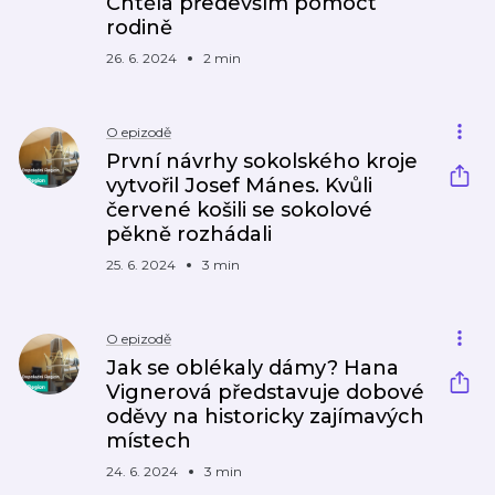
Chtěla především pomoct
rodině
26. 6. 2024
2 min
O epizodě
První návrhy sokolského kroje
vytvořil Josef Mánes. Kvůli
červené košili se sokolové
pěkně rozhádali
25. 6. 2024
3 min
O epizodě
Jak se oblékaly dámy? Hana
Vignerová představuje dobové
oděvy na historicky zajímavých
místech
24. 6. 2024
3 min