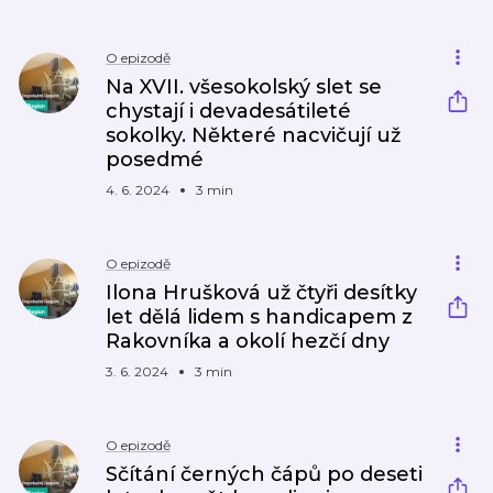
O epizodě
Na XVII. všesokolský slet se
chystají i devadesátileté
sokolky. Některé nacvičují už
posedmé
4. 6. 2024
3 min
O epizodě
Ilona Hrušková už čtyři desítky
let dělá lidem s handicapem z
Rakovníka a okolí hezčí dny
3. 6. 2024
3 min
O epizodě
Sčítání černých čápů po deseti