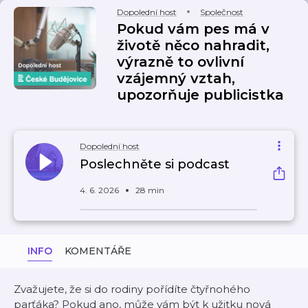
Dopolední host
Společnost
Pokud vám pes má v
životě něco nahradit,
výrazně to ovlivní
vzájemný vztah,
upozorňuje publicistka
Dopolední host
Poslechněte si podcast
4. 6. 2026
28 min
INFO
KOMENTÁŘE
Zvažujete, že si do rodiny pořídíte čtyřnohého
parťáka? Pokud ano, může vám být k užitku nová