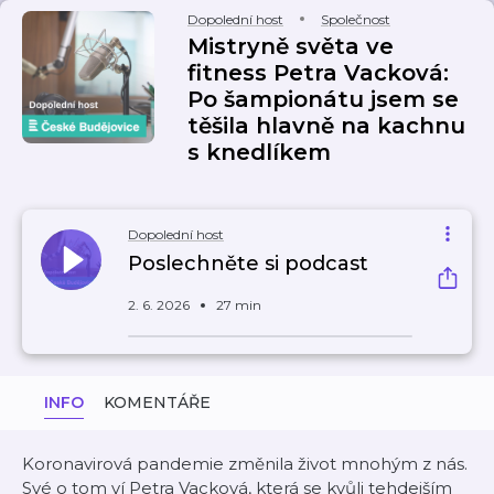
Dopolední host
Společnost
Mistryně světa ve
fitness Petra Vacková:
Po šampionátu jsem se
těšila hlavně na kachnu
s knedlíkem
Dopolední host
Poslechněte si podcast
2. 6. 2026
27 min
INFO
KOMENTÁŘE
Koronavirová pandemie změnila život mnohým z nás.
Své o tom ví Petra Vacková, která se kvůli tehdejším