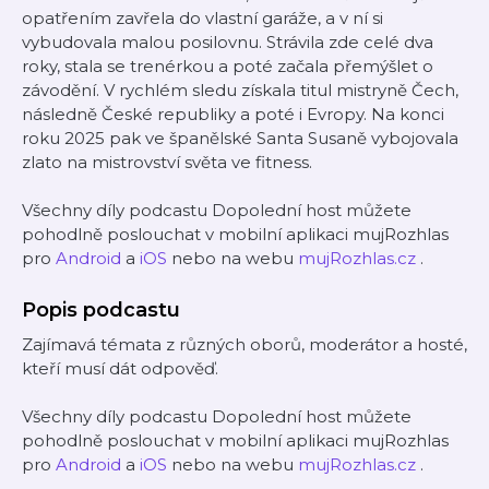
opatřením zavřela do vlastní garáže, a v ní si
vybudovala malou posilovnu. Strávila zde celé dva
roky, stala se trenérkou a poté začala přemýšlet o
závodění. V rychlém sledu získala titul mistryně Čech,
následně České republiky a poté i Evropy. Na konci
roku 2025 pak ve španělské Santa Susaně vybojovala
zlato na mistrovství světa ve fitness.
Všechny díly podcastu Dopolední host můžete
pohodlně poslouchat v mobilní aplikaci mujRozhlas
pro
Android
a
iOS
nebo na webu
mujRozhlas.cz
.
Popis podcastu
Zajímavá témata z různých oborů, moderátor a hosté,
kteří musí dát odpověď.
Všechny díly podcastu Dopolední host můžete
pohodlně poslouchat v mobilní aplikaci mujRozhlas
pro
Android
a
iOS
nebo na webu
mujRozhlas.cz
.