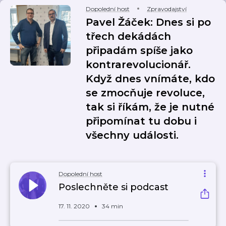
Dopolední host
Zpravodajství
Pavel Žáček: Dnes si po
třech dekádách
připadám spíše jako
kontrarevolucionář.
Když dnes vnímáte, kdo
se zmocňuje revoluce,
tak si říkám, že je nutné
připomínat tu dobu i
všechny události.
Dopolední host
Poslechněte si podcast
17. 11. 2020
34 min