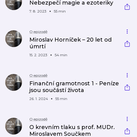
Nebezpečí magie a ezoteriky
7. 8. 2023
55 min
O epizodě
Miroslav Horníček – 20 let od
úmrtí
15. 2. 2023
54 min
O epizodě
Finanční gramotnost 1 - Peníze
jsou součástí života
26. 1. 2024
55 min
O epizodě
O krevním tlaku s prof. MUDr.
Miroslavem Součkem