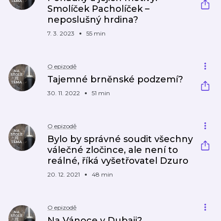
Smolíček Pacholíček –
neposlušný hrdina?
7. 3. 2023
55 min
O epizodě
Tajemné brněnské podzemí?
30. 11. 2022
51 min
O epizodě
Bylo by správné soudit všechny
válečné zločince, ale není to
reálné, říká vyšetřovatel Dzuro
20. 12. 2021
48 min
O epizodě
Na Vánoce v Dubaji?