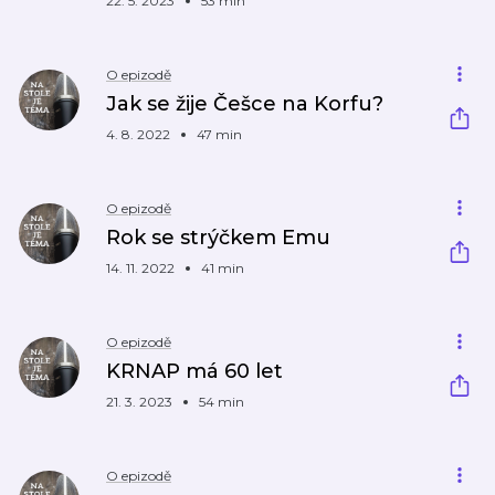
22. 5. 2023
53 min
O epizodě
Jak se žije Češce na Korfu?
4. 8. 2022
47 min
O epizodě
Rok se strýčkem Emu
14. 11. 2022
41 min
O epizodě
KRNAP má 60 let
21. 3. 2023
54 min
O epizodě