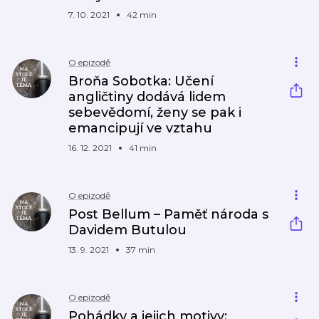
7. 10. 2021
42 min
O epizodě
Broňa Sobotka: Učení
angličtiny dodává lidem
sebevědomí, ženy se pak i
emancipují ve vztahu
16. 12. 2021
41 min
O epizodě
Post Bellum – Paměť národa s
Davidem Butulou
13. 9. 2021
37 min
O epizodě
Pohádky a jejich motivy: