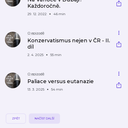
Každoročně.
29. 12. 2022
46 min
O epizodě
Konzervatismus nejen v ČR - II.
díl
2. 4. 2025
55 min
O epizodě
Paliace versus eutanazie
13. 3. 2025
54 min
ZPĚT
NAČÍST DALŠÍ