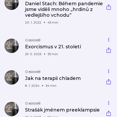
Daniel Stach: Během pandemie
jsme viděli mnoho „hrdinů z
vedlejšího vchodu“
20. 1. 2022
45 min
O epizodě
Exorcismus v 21. století
29. 9. 2023
55 min
O epizodě
Jak na terapii chladem
8. 1. 2024
54 min
O epizodě
Strašák jménem preeklampsie