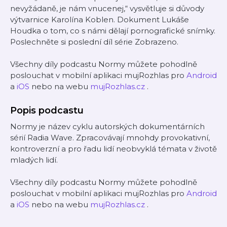
nevyžádaně, je nám vnucenej,“ vysvětluje si důvody
výtvarnice Karolína Koblen. Dokument Lukáše
Houdka o tom, co s námi dělají pornografické snímky.
Poslechněte si poslední díl série Zobrazeno.
Všechny díly podcastu Normy můžete pohodlně
poslouchat v mobilní aplikaci mujRozhlas pro
Android
a
iOS
nebo na webu
mujRozhlas.cz
.
Popis podcastu
Normy je název cyklu autorských dokumentárních
sérií Radia Wave. Zpracovávají mnohdy provokativní,
kontroverzní a pro řadu lidí neobvyklá témata v životě
mladých lidí.
Všechny díly podcastu Normy můžete pohodlně
poslouchat v mobilní aplikaci mujRozhlas pro
Android
a
iOS
nebo na webu
mujRozhlas.cz
.