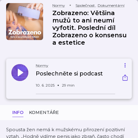
Normy
Společnost
,
Dokumentární
Zobrazeno: Většina
mužů to ani neumí
vyfotit. Poslední díl
Zobrazeno o konsensu
a estetice
Normy
Poslechněte si podcast
10. 6. 2025
29 min
INFO
KOMENTÁŘE
Spousta žen nemá k mužskému přirození pozitivní
vztah. „Hodně vidíme penis jako zbraň, často chodí