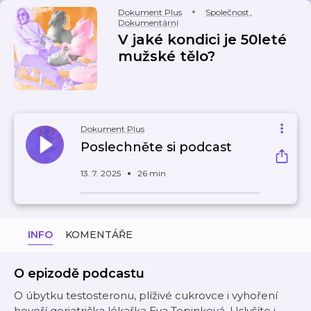
Dokument Plus
Společnost
,
Dokumentární
V jaké kondici je 50leté
mužské tělo?
Dokument Plus
Poslechněte si podcast
13. 7. 2025
26 min
INFO
KOMENTÁŘE
O epizodě podcastu
O úbytku testosteronu, plíživé cukrovce i vyhoření
hovoří geriatrička lékařka Eva Topinková. Uslyšíte i