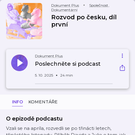
Dokument Plus
Společnost
,
Dokumentární
Rozvod po česku, díl
první
Dokument Plus
Poslechněte si podcast
5. 10. 2025
24 min
INFO
KOMENTÁŘE
O epizodě podcastu
Vzali se na apríla, rozvedli se po třinácti letech,
třináctého listopadu. Příběh Davida a Julie o tom, jak