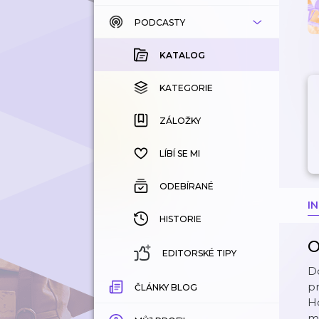
PODCASTY
KATALOG
KOUPENÉ
KATALOG
KATEGORIE
KATEGORIE
ZÁLOŽKY
ZÁLOŽKY
HISTORIE
LÍBÍ SE MI
ODEBÍRANÉ
I
HISTORIE
O
EDITORSKÉ TIPY
Do
pr
ČLÁNKY BLOG
Ho
mě