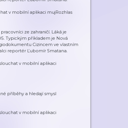
t v mobilní aplikaci mujRozhlas
acovníci ze zahraničí. Láká je
D5. Typickým příkladem je Nová
Regiodokumentu Cizincem ve vlastním
ovalci reportér Ľubomír Smatana.
ouchat v mobilní aplikaci
né příběhy a hledají smysl
ouchat v mobilní aplikaci