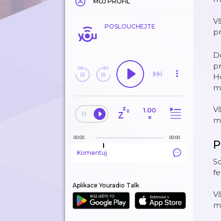
MŮJ PROFIL
V
POSLOUCHEJTE
p
Do
pr
Ho
mě
V
1.00
×
m
00:00
00:00
P
Komentuj
So
f
Aplikace Youradio Talk
V
m