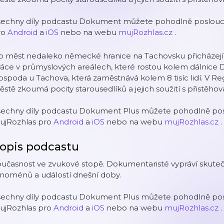
šechny díly podcastu Dokument můžete pohodlně posloucha
ro
Android
a
iOS
nebo na webu
mujRozhlas.cz
.
 měst nedaleko německé hranice na Tachovsku přicházejí pr
áce v průmyslových areálech, které rostou kolem dálnice 
spoda u Tachova, která zaměstnává kolem 8 tisíc lidí. V 
stě zkoumá pocity starousedlíků a jejich soužití s přistěh
šechny díly podcastu Dokument Plus můžete pohodlně posl
ujRozhlas pro
Android
a
iOS
nebo na webu
mujRozhlas.cz
.
opis podcastu
učasnost ve zvukové stopě. Dokumentaristé vypráví skuteč
enoménů a událostí dnešní doby.
šechny díly podcastu Dokument Plus můžete pohodlně posl
ujRozhlas pro
Android
a
iOS
nebo na webu
mujRozhlas.cz
.