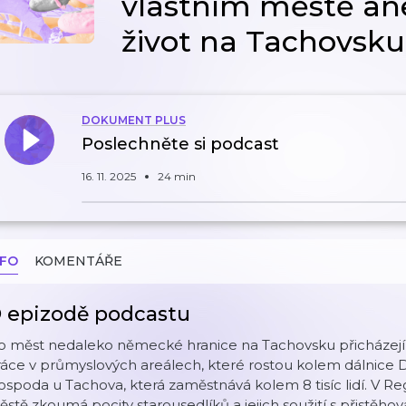
vlastním městě ane
život na Tachovsku
DOKUMENT PLUS
Poslechněte si podcast
16. 11. 2025
24 min
NFO
KOMENTÁŘE
 epizodě podcastu
 měst nedaleko německé hranice na Tachovsku přicházejí pr
áce v průmyslových areálech, které rostou kolem dálnice 
spoda u Tachova, která zaměstnává kolem 8 tisíc lidí. V 
stě zkoumá pocity starousedlíků a jejich soužití s přistěh