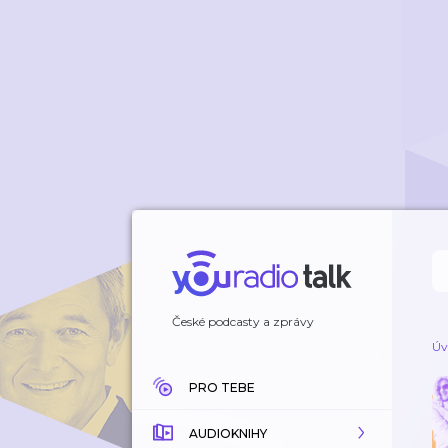
České podcasty a zprávy
Úv
PRO TEBE
AUDIOKNIHY