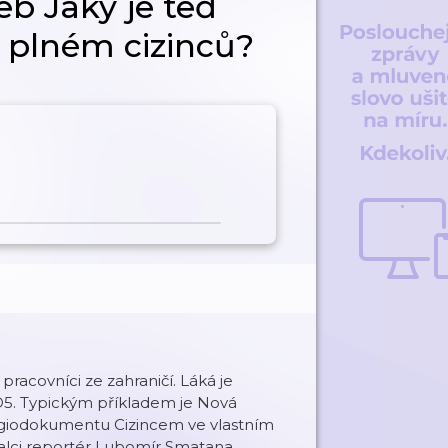
b Jaký je teď
 plném cizinců?
acovníci ze zahraničí. Láká je
D5. Typickým příkladem je Nová
Regiodokumentu Cizincem ve vlastním
ovalci reportér Lubomír Smatana.