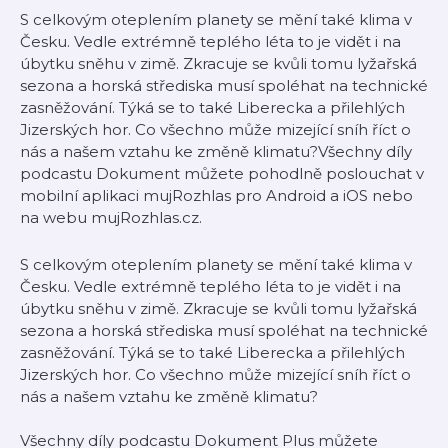
S celkovým oteplením planety se mění také klima v
Česku. Vedle extrémně teplého léta to je vidět i na
úbytku sněhu v zimě. Zkracuje se kvůli tomu lyžařská
sezona a horská střediska musí spoléhat na technické
zasněžování. Týká se to také Liberecka a přilehlých
Jizerských hor. Co všechno může mizející sníh říct o
nás a našem vztahu ke změně klimatu?Všechny díly
podcastu Dokument můžete pohodlně poslouchat v
mobilní aplikaci mujRozhlas pro Android a iOS nebo
na webu mujRozhlas.cz.
S celkovým oteplením planety se mění také klima v
Česku. Vedle extrémně teplého léta to je vidět i na
úbytku sněhu v zimě. Zkracuje se kvůli tomu lyžařská
sezona a horská střediska musí spoléhat na technické
zasněžování. Týká se to také Liberecka a přilehlých
Jizerských hor. Co všechno může mizející sníh říct o
nás a našem vztahu ke změně klimatu?
Všechny díly podcastu Dokument Plus můžete