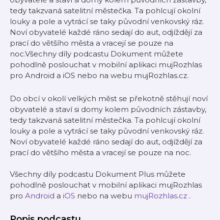
tedy takzvaná satelitní městečka. Ta pohlcují okolní
louky a pole a vytrácí se taky původní venkovský ráz.
Noví obyvatelé každé ráno sedají do aut, odjíždějí za
prací do většího města a vracejí se pouze na
noc.Všechny díly podcastu Dokument můžete
pohodlně poslouchat v mobilní aplikaci mujRozhlas
pro Android a iOS nebo na webu mujRozhlas.cz.
Do obcí v okolí velkých měst se překotně stěhují noví
obyvatelé a staví si domy kolem původních zástavby,
tedy takzvaná satelitní městečka. Ta pohlcují okolní
louky a pole a vytrácí se taky původní venkovský ráz.
Noví obyvatelé každé ráno sedají do aut, odjíždějí za
prací do většího města a vracejí se pouze na noc.
Všechny díly podcastu Dokument Plus můžete
pohodlně poslouchat v mobilní aplikaci mujRozhlas
pro
Android
a
iOS
nebo na webu
mujRozhlas.cz
.
Popis podcastu