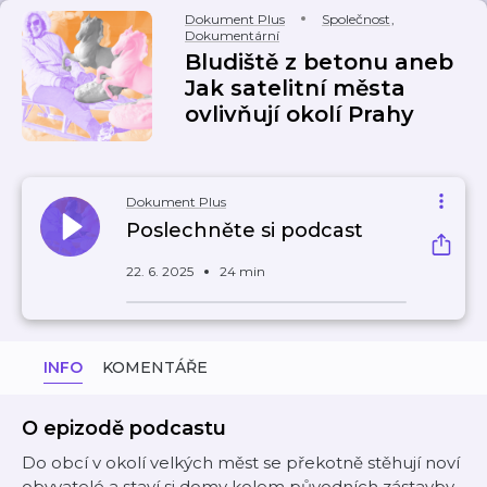
Dokument Plus
Společnost
,
Dokumentární
Bludiště z betonu aneb
Jak satelitní města
ovlivňují okolí Prahy
Dokument Plus
Poslechněte si podcast
22. 6. 2025
24 min
INFO
KOMENTÁŘE
O epizodě podcastu
Do obcí v okolí velkých měst se překotně stěhují noví
obyvatelé a staví si domy kolem původních zástavby,