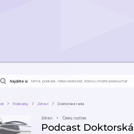
Najděte si:
od
Podcasty
Zdraví
Doktorská rada
Zdraví
Český rozhlas
Podcast Doktorská