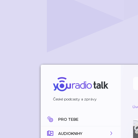
České podcasty a zprávy
Úv
PRO TEBE
AUDIOKNIHY