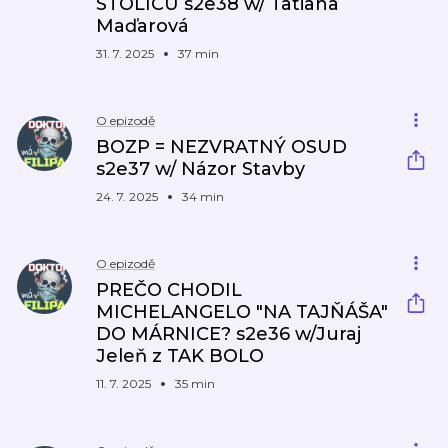
STOLICU s2e38 w/ Tatiana
Maďarová
31. 7. 2025
37 min
O epizodě
BOZP = NEZVRATNÝ OSUD
s2e37 w/ Názor Stavby
24. 7. 2025
34 min
O epizodě
PREČO CHODIL
MICHELANGELO "NA TAJŇÁŠA"
DO MÁRNICE? s2e36 w/Juraj
Jeleň z TAK BOLO
11. 7. 2025
35 min