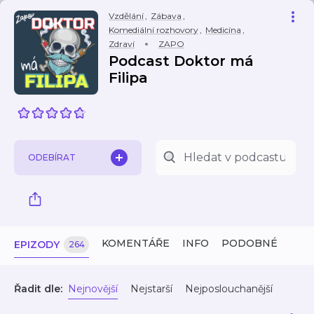
Vzdělání
,
Zábava
,
Komediální rozhovory
,
Medicína
,
Zdraví
ZAPO
Podcast Doktor má
Filipa
ODEBÍRAT
KOMENTÁŘE
INFO
PODOBNÉ
EPIZODY
264
Řadit dle:
Nejnovější
Nejstarší
Nejposlouchanější