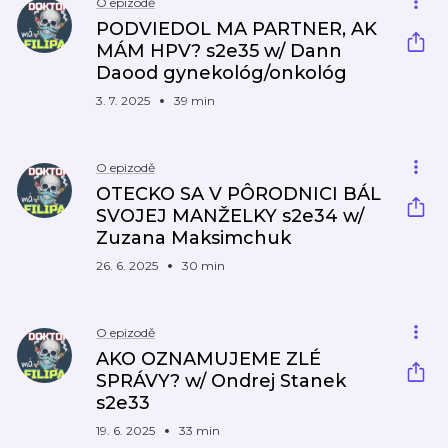
O epizodě
PODVIEDOL MA PARTNER, AK
MÁM HPV? s2e35 w/ Dann
Daood gynekológ/onkológ
3. 7. 2025
39 min
O epizodě
OTECKO SA V PÔRODNICI BÁL
SVOJEJ MANŽELKY s2e34 w/
Zuzana Maksimchuk
26. 6. 2025
30 min
O epizodě
AKO OZNAMUJEME ZLÉ
SPRÁVY? w/ Ondrej Stanek
s2e33
19. 6. 2025
33 min