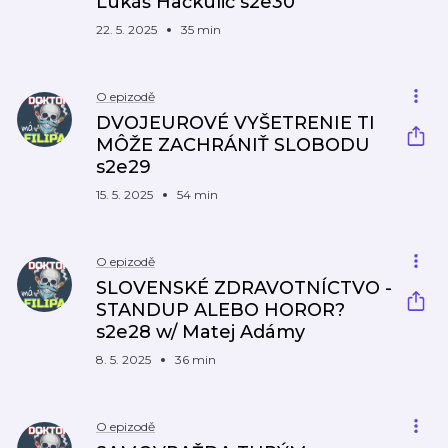
Lukáš Hačkulič s2e30
22. 5. 2025
35 min
O epizodě
DVOJEUROVÉ VYŠETRENIE TI
MÔŽE ZACHRÁNIŤ SLOBODU
s2e29
15. 5. 2025
54 min
O epizodě
SLOVENSKÉ ZDRAVOTNÍCTVO -
STANDUP ALEBO HOROR?
s2e28 w/ Matej Adámy
8. 5. 2025
36 min
O epizodě