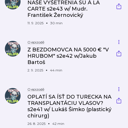
NAŠE VYŠETRENIA SÚ Á LA
CARTE s2e43 w/ Mudr.
František Žernovický
11. 9. 2025
30 min
O epizodě
Z BEZDOMOVCA NA 5000 € "V
HRUBOM" s2e42 w/Jakub
Bartoš
2. 9. 2025
44 min
O epizodě
OPLATÍ SA ÍSŤ DO TURECKA NA
TRANSPLANTÁCIU VLASOV?
s2e41 w/ Lukáš Šimko (plastický
chirurg)
26. 8. 2025
42 min