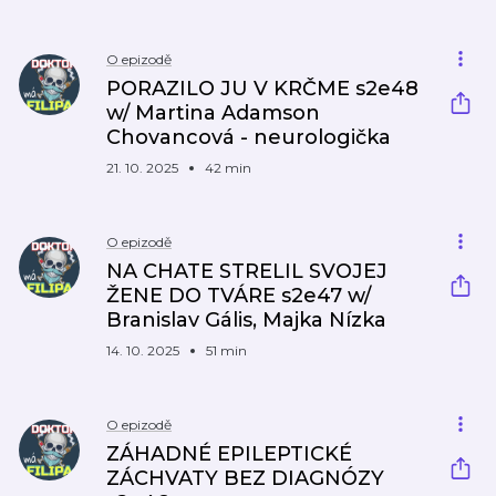
O epizodě
PORAZILO JU V KRČME s2e48
w/ Martina Adamson
Chovancová - neurologička
21. 10. 2025
42 min
O epizodě
NA CHATE STRELIL SVOJEJ
ŽENE DO TVÁRE s2e47 w/
Branislav Gális, Majka Nízka
14. 10. 2025
51 min
O epizodě
ZÁHADNÉ EPILEPTICKÉ
ZÁCHVATY BEZ DIAGNÓZY