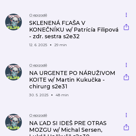
O epizodě
SKLENENÁ FĽAŠA V
KONEČNÍKU w/ Patrícía Filipová
- zdr. sestra s2e32
12. 6. 2025
29 min
O epizodě
NA URGENTE PO NÁRUŽIVOM
KOITE w/ Martin Kukučka -
chirurg s2e31
30. 5. 2025
48 min
O epizodě
NA ĽAD SI IDEŠ PRE OTRAS
MOZGU w/ Michal Sersen,