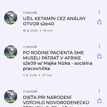
O epizodě
UŽIL KETAMÍN CEZ ANÁLNY
OTVOR s2e40
18. 8. 2025
39 min
O epizodě
PO RODINE PACIENTA SME
MUSELI PÁTRAŤ V AFRIKE
s2e39 w/ Majka Nízka - sociálna
pracovníčka
11. 8. 2025
37 min
O epizodě
DIEŤA PRI NARODENÍ
VDÝCHLO NOVORODENECKÚ