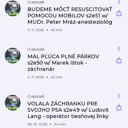
O epizodě
BUDEME MÔCŤ RESUSCITOVAŤ
POMOCOU MOBILOV s2e51 w/
MUDr. Peter Mráz-anesteziológ
11. 11. 2025
42 min
O epizodě
MAL PĽÚCA PLNÉ PÁRKOV
s2e50 w/ Marek Ištok -
záchranár
4. 11. 2025
43 min
O epizodě
VOLALA ZÁCHRANKU PRE
SVOJHO PSA s2e49 w/ Ľudovít
Lang - operátor tiesňovej linky
28. 10. 2025
34 min