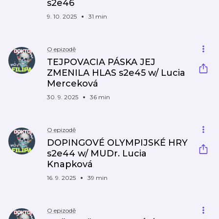
s2e46
9. 10. 2025
31 min
O epizodě
TEJPOVACIA PÁSKA JEJ
ZMENILA HLAS s2e45 w/ Lucia
Merceková
30. 9. 2025
36 min
O epizodě
DOPINGOVÉ OLYMPIJSKÉ HRY
s2e44 w/ MUDr. Lucia
Knapková
16. 9. 2025
39 min
O epizodě