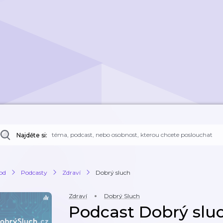
Najděte si:
od
Podcasty
Zdraví
Dobrý sluch
Zdraví
Dobrý Sluch
Podcast Dobrý slu