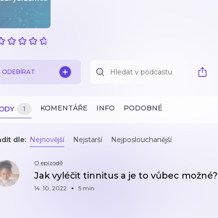
ODEBÍRAT
KOMENTÁŘE
INFO
PODOBNÉ
ZODY
1
dit dle:
Nejnovější
Nejstarší
Nejposlouchanější
O epizodě
Jak vyléčit tinnitus a je to vůbec možné?
14. 10. 2022
5 min