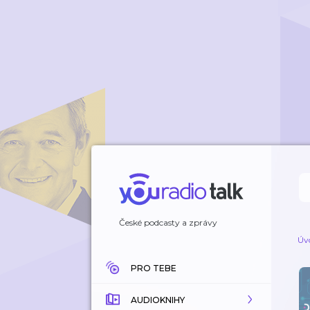
České podcasty a zprávy
Úv
PRO TEBE
AUDIOKNIHY