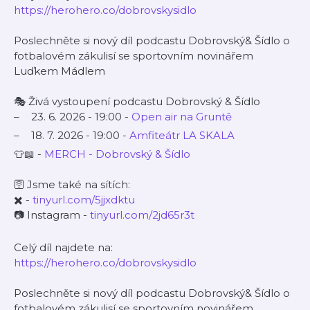
https://herohero.co/dobrovskysidlo
Poslechněte si nový díl podcastu Dobrovský& Šídlo o
fotbalovém zákulisí se sportovním novinářem
Luďkem Mádlem
🎭 Živá vystoupení podcastu Dobrovský & Šídlo
23. 6. 2026 - 19:00 -
Open air na Gruntě
18. 7. 2026 - 19:00 -
Amfiteátr LA SKALA
👕📖 -
MERCH - Dobrovský & Šídlo
🛜 Jsme také na sítích:
✖️ -
tinyurl.com/5jjxdktu
📷 Instagram -
tinyurl.com/2jd65r3t
Celý díl najdete na:
https://herohero.co/dobrovskysidlo
Poslechněte si nový díl podcastu Dobrovský& Šídlo o
fotbalovém zákulisí se sportovním novinářem