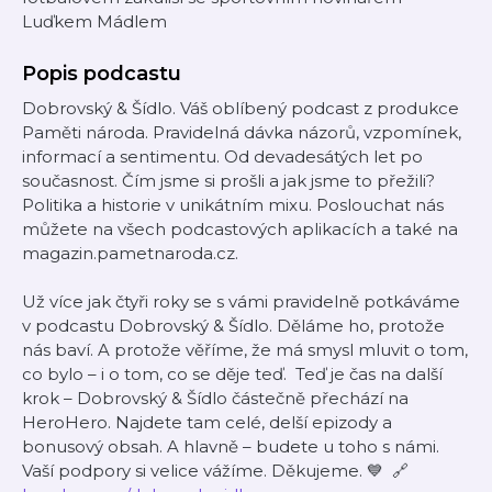
Luďkem Mádlem
Popis podcastu
Dobrovský & Šídlo. Váš oblíbený podcast z produkce
Paměti národa. Pravidelná dávka názorů, vzpomínek,
informací a sentimentu. Od devadesátých let po
současnost. Čím jsme si prošli a jak jsme to přežili?
Politika a historie v unikátním mixu. Poslouchat nás
můžete na všech podcastových aplikacích a také na
magazin.pametnaroda.cz.
Už více jak čtyři roky se s vámi pravidelně potkáváme
v podcastu Dobrovský & Šídlo. Děláme ho, protože
nás baví. A protože věříme, že má smysl mluvit o tom,
co bylo – i o tom, co se děje teď. Teď je čas na další
krok – Dobrovský & Šídlo částečně přechází na
HeroHero. Najdete tam celé, delší epizody a
bonusový obsah. A hlavně – budete u toho s námi.
Vaší podpory si velice vážíme. Děkujeme. 💙 🔗