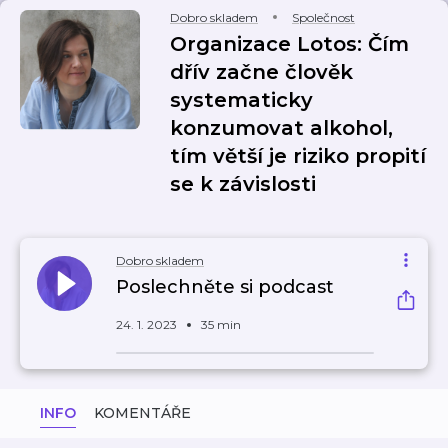
Dobro skladem
Společnost
Organizace Lotos: Čím
dřív začne člověk
systematicky
konzumovat alkohol,
tím větší je riziko propití
se k závislosti
Dobro skladem
Poslechněte si podcast
24. 1. 2023
35 min
INFO
KOMENTÁŘE