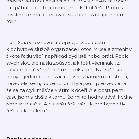
měsíce většinou nestačí na to, aby si člověk hluboce
propátral, co je to, co mu ten alkohol řešil. Proto si
myslím, že má doléčovací služba nezastupitelnou
roli.“
Paní Sára v rozhovoru popisuje svou cestu
k pobytové službě organizace Lotos. Musela změnit v
životě řadu věcí, například bydliště nebo práci. Podle
svých slov, ale našla způsob, jak řešit věci jinak:
„Z
původních čtyř měsíců už je rok a půl. Na začátku to
nebylo jednoduché, začínat v neznámém prostředí,
nevěděla jsem, do čeho jdu. Byla jsem přesvědčená,
že se za čtyři měsíce vrátím k dceři. Ale postupem
času jsem si došla k tomu, že mi to hodně dává, hodně
jsme se naučila. A hlavně i řešit věci, které bych dřív
řešila alkoholem.“