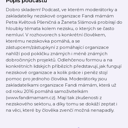
Popis podcastu
Dobro skladem! Podcast, ve kterém moderátorky a
zakladatelky neziskové organizace Fandi mámám
Petra Květová Pšeničná a Žaneta Slámová probírají do
hloubky témata kolem nezisku, o kterých se často
nemluví. V rozhovorech s konkrétní člověkem,
kterému neziskovka pomáhá, a se
zástupcem/zástupkyní z pomáhající organizace
nahlíží pod pokličku známých i méně známých
dobročinných projektů. Odlehčenou formou a na
konkrétních lidských příbězích představují, jak fungují
neziskové organizace a kolik práce i peněz stojí
pomoc pro jednoho člověka. Moderátorky jsou
zakladatelkami organizace Fandi mámám, která už
od roku 2016 pomáhá samoživitelkám
(www.fandimamam.cz). Mají tak zkušenosti z
neziskového sektoru, a díky tomu se dokáží zeptat i
na věci, které by člověka zvenčí možná nenapadly.