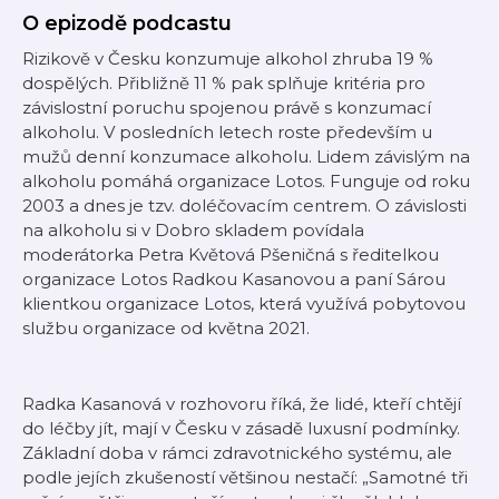
O epizodě podcastu
Rizikově v Česku konzumuje alkohol zhruba 19 %
dospělých. Přibližně 11 % pak splňuje kritéria pro
závislostní poruchu spojenou právě s konzumací
alkoholu. V posledních letech roste především u
mužů denní konzumace alkoholu. Lidem závislým na
alkoholu pomáhá organizace Lotos. Funguje od roku
2003 a dnes je tzv. doléčovacím centrem. O závislosti
na alkoholu si v Dobro skladem povídala
moderátorka Petra Květová Pšeničná s ředitelkou
organizace Lotos Radkou Kasanovou a paní Sárou
klientkou organizace Lotos, která využívá pobytovou
službu organizace od května 2021.
Radka Kasanová v rozhovoru říká, že lidé, kteří chtějí
do léčby jít, mají v Česku v zásadě luxusní podmínky.
Základní doba v rámci zdravotnického systému, ale
podle jejích zkušeností většinou nestačí:
„Samotné tři