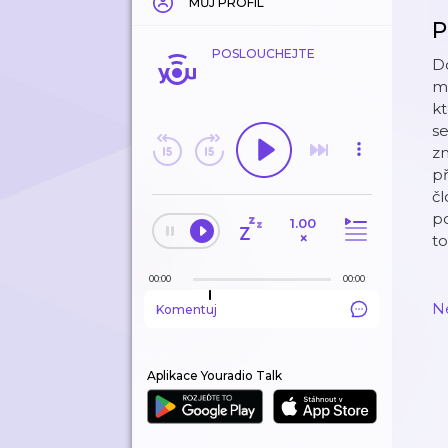
MŮJ PROFIL
P
POSLOUCHEJTE
D
m
kt
s
z
př
čl
p
1.00
×
to
00:00
00:00
N
Komentuj
Aplikace Youradio Talk