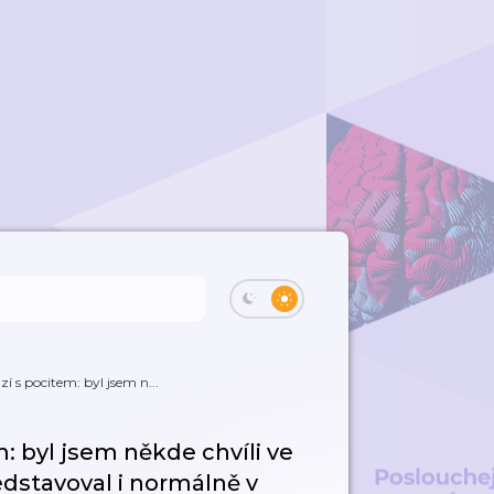
í s pocitem: byl jsem n...
: byl jsem někde chvíli ve
edstavoval i normálně v