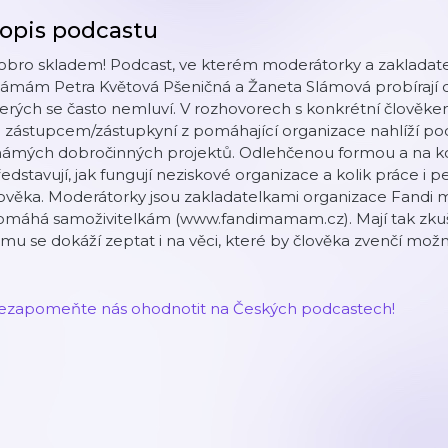
opis podcastu
obro skladem! Podcast, ve kterém moderátorky a zakladate
ámám Petra Květová Pšeničná a Žaneta Slámová probírají 
erých se často nemluví. V rozhovorech s konkrétní člověk
e zástupcem/zástupkyní z pomáhající organizace nahlíží p
námých dobročinných projektů. Odlehčenou formou a na ko
edstavují, jak fungují neziskové organizace a kolik práce i
ověka. Moderátorky jsou zakladatelkami organizace Fandi 
omáhá samoživitelkám (www.fandimamam.cz). Mají tak zkuše
mu se dokáží zeptat i na věci, které by člověka zvenčí mož
ezapomeňte nás ohodnotit na Českých podcastech!