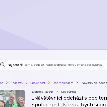
Najděte si:
od
Podcasty
Společnost
Dobro skladem
„Návštěvníci odcház
Dobro skladem
Společnost
„Návštěvníci odchází s pocitem
společnosti, kterou bych si př