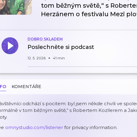
tom běžným světě,“ s Robert
Herzánem o festivalu Mezi plo
DOBRO SKLADEM
Poslechněte si podcast
12. 5. 2026
41 min
NFO
KOMENTÁŘE
vštěvníci odchází s pocitem: byl jsem někde chvíli ve společ
ormálně v tom běžným světě,“ s Robertem Kozllerem a Ja
oty.
ee
omnystudio.com/listener
for privacy information.