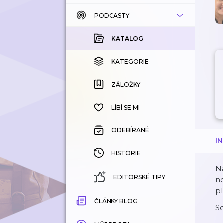
PODCASTY
KATALOG
KOUPENÉ
KATALOG
KATEGORIE
KATEGORIE
ZÁLOŽKY
ZÁLOŽKY
HISTORIE
LÍBÍ SE MI
ODEBÍRANÉ
I
HISTORIE
Ná
EDITORSKÉ TIPY
n
pl
ČLÁNKY BLOG
S