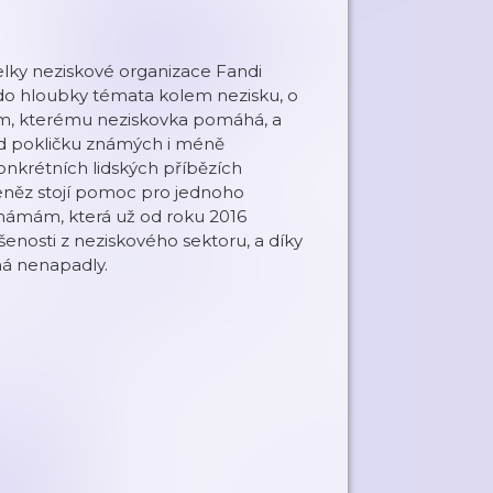
lky neziskové organizace Fandi
do hloubky témata kolem nezisku, o
em, kterému neziskovka pomáhá, a
od pokličku známých i méně
nkrétních lidských příbězích
 peněz stojí pomoc pro jednoho
mámám, která už od roku 2016
nosti z neziskového sektoru, a díky
ná nenapadly.