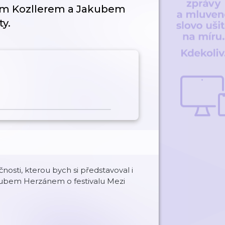
em Kozllerem a Jakubem
ty.
nosti, kterou bych si představoval i
kubem Herzánem o festivalu Mezi