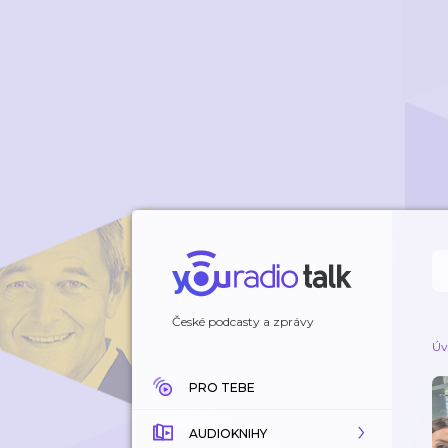
České podcasty a zprávy
Úv
PRO TEBE
AUDIOKNIHY