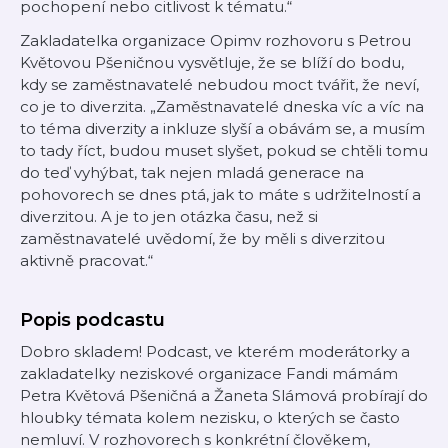
pochopení nebo citlivost k tématu.“
Zakladatelka organizace Opimv rozhovoru s Petrou
Květovou Pšeničnou vysvětluje, že se blíží do bodu,
kdy se zaměstnavatelé nebudou moct tvářit, že neví,
co je to diverzita. „Zaměstnavatelé dneska víc a víc na
to téma diverzity a inkluze slyší a obávám se, a musím
to tady říct, budou muset slyšet, pokud se chtěli tomu
do teď vyhýbat, tak nejen mladá generace na
pohovorech se dnes ptá, jak to máte s udržitelností a
diverzitou. A je to jen otázka času, než si
zaměstnavatelé uvědomí, že by měli s diverzitou
aktivně pracovat.“
Popis podcastu
Dobro skladem! Podcast, ve kterém moderátorky a
zakladatelky neziskové organizace Fandi mámám
Petra Květová Pšeničná a Žaneta Slámová probírají do
hloubky témata kolem nezisku, o kterých se často
nemluví. V rozhovorech s konkrétní člověkem,