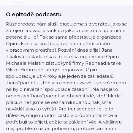
O epizodě podcastu
Různorodost nám sluší, pracujeme s diverzitou jako se
zdrojem inovací a s inkluzí jako s ccestou k uplatněné
potenciálu lidí. Tak se sama představuje organizace
Opim, která se snaží bojovat proti předsudkům
v pracovním prostředí. Pozvání dnes přijali Jana
Tikalová zakladatelka a ředitelka organizace Opim,
Michaela Malatin zástupkyně firmy Redhead a také
Viktor Heumann, který s organizací Opim
spolupracuje už 4 roky a je jeden ze zakladatelů
Trans*parentu. „Ten v rozhovoru vysvětluje, v čem pro
ně bylo navázání spolupráce zásadní: „Na nás jako
organizaci Trans*parent se obracejí lidé, kteří hledají
práci. A než jsme se seznámili s Janou, tak jsme
nevěděli jako to vyřešit. Pro transgender lidi je to
důležité, oni jsou velmi často v průběhu tranzice a
potřebují to přijetí, což je ta základní věc. A většinou
mají problém už při pohovoru, protože tam není