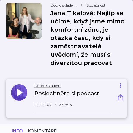
Dobro skladem
Společnost
Jana Tikalová: Nejlíp se
učíme, když jsme mimo
komfortní zónu, je
otázka času, kdy si
zaměstnavatelé
uvědomí, že musí s
diverzitou pracovat
Dobro skladem
Poslechněte si podcast
15. 11. 2022
34 min
INFO
KOMENTÁŘE